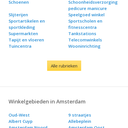
Schoenen
Schoonheidsverzorging
pedicure manicure
Slijterijen
Speelgoed winkel
Sportartikelen en
Sportscholen en
sportkleding
fitnesscentra
Supermarkten
Tankstations
Tapijt en vloeren
Telecomwinkels
Tuincentra
Wooninrichting
Alle rubrieken
Winkelgebieden in Amsterdam
Oud-West
9 straatjes
Albert Cuyp
Allebeplein
Amsterdam Noord
Amsterdam Oost