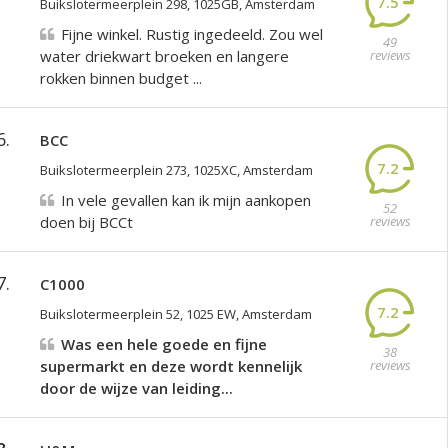
7.5
Buikslotermeerplein 298, 1025GB, Amsterdam
Fijne winkel. Rustig ingedeeld. Zou wel
49
water driekwart broeken en langere
reviews
rokken binnen budget ...
6.
BCC
7.2
Buikslotermeerplein 273, 1025XC, Amsterdam
In vele gevallen kan ik mijn aankopen
52
doen bij BCCt
reviews
7.
C1000
7.2
Buikslotermeerplein 52, 1025 EW, Amsterdam
Was een hele goede en fijne
38
supermarkt en deze wordt kennelijk
reviews
door de wijze van leiding...