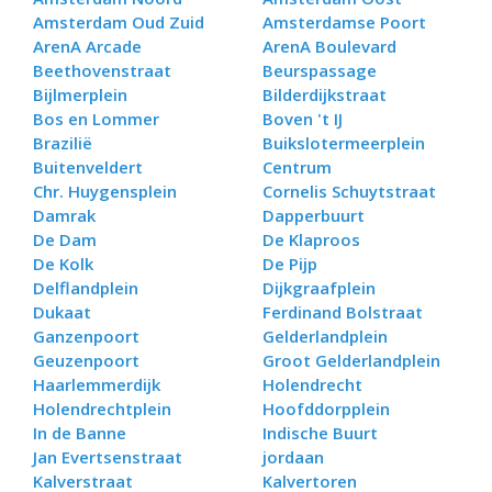
Amsterdam Oud Zuid
Amsterdamse Poort
ArenA Arcade
ArenA Boulevard
Beethovenstraat
Beurspassage
Bijlmerplein
Bilderdijkstraat
Bos en Lommer
Boven 't IJ
Brazilië
Buikslotermeerplein
Buitenveldert
Centrum
Chr. Huygensplein
Cornelis Schuytstraat
Damrak
Dapperbuurt
De Dam
De Klaproos
De Kolk
De Pijp
Delflandplein
Dijkgraafplein
Dukaat
Ferdinand Bolstraat
Ganzenpoort
Gelderlandplein
Geuzenpoort
Groot Gelderlandplein
Haarlemmerdijk
Holendrecht
Holendrechtplein
Hoofddorpplein
In de Banne
Indische Buurt
Jan Evertsenstraat
jordaan
Kalverstraat
Kalvertoren