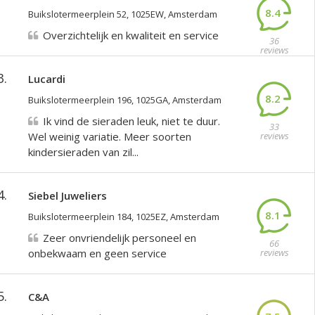
8.4
Buikslotermeerplein 52, 1025EW, Amsterdam
Overzichtelijk en kwaliteit en service
36
reviews
3.
Lucardi
8.2
Buikslotermeerplein 196, 1025GA, Amsterdam
Ik vind de sieraden leuk, niet te duur.
33
Wel weinig variatie. Meer soorten
reviews
kindersieraden van zil...
4.
Siebel Juweliers
8.1
Buikslotermeerplein 184, 1025EZ, Amsterdam
Zeer onvriendelijk personeel en
66
onbekwaam en geen service
reviews
5.
C&A