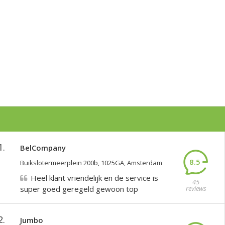
1.
BelCompany
8.5
Buikslotermeerplein 200b, 1025GA, Amsterdam
Heel klant vriendelijk en de service is
45
super goed geregeld gewoon top
reviews
2.
Jumbo