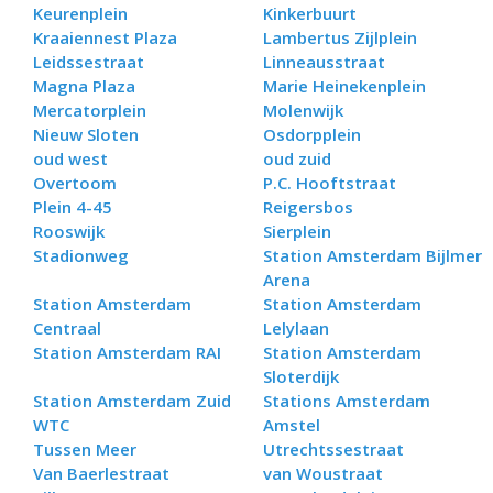
Keurenplein
Kinkerbuurt
Kraaiennest Plaza
Lambertus Zijlplein
Leidssestraat
Linneausstraat
Magna Plaza
Marie Heinekenplein
Mercatorplein
Molenwijk
Nieuw Sloten
Osdorpplein
oud west
oud zuid
Overtoom
P.C. Hooftstraat
Plein 4-45
Reigersbos
Rooswijk
Sierplein
Stadionweg
Station Amsterdam Bijlmer
Arena
Station Amsterdam
Station Amsterdam
Centraal
Lelylaan
Station Amsterdam RAI
Station Amsterdam
Sloterdijk
Station Amsterdam Zuid
Stations Amsterdam
WTC
Amstel
Tussen Meer
Utrechtssestraat
Van Baerlestraat
van Woustraat