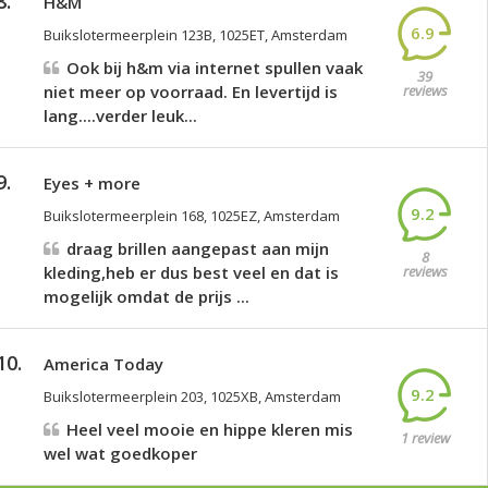
8.
H&M
6.9
Buikslotermeerplein 123B, 1025ET, Amsterdam
Ook bij h&m via internet spullen vaak
39
niet meer op voorraad. En levertijd is
reviews
lang....verder leuk...
9.
Eyes + more
9.2
Buikslotermeerplein 168, 1025EZ, Amsterdam
draag brillen aangepast aan mijn
8
kleding,heb er dus best veel en dat is
reviews
mogelijk omdat de prijs ...
10.
America Today
9.2
Buikslotermeerplein 203, 1025XB, Amsterdam
Heel veel mooie en hippe kleren mis
1 review
wel wat goedkoper