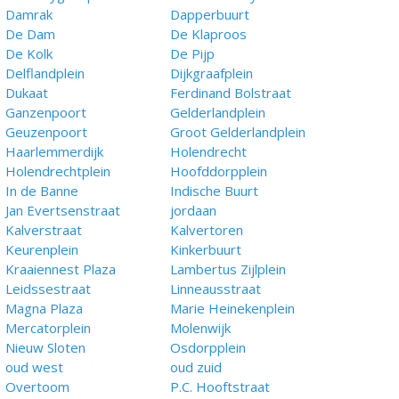
Damrak
Dapperbuurt
De Dam
De Klaproos
De Kolk
De Pijp
Delflandplein
Dijkgraafplein
Dukaat
Ferdinand Bolstraat
Ganzenpoort
Gelderlandplein
Geuzenpoort
Groot Gelderlandplein
Haarlemmerdijk
Holendrecht
Holendrechtplein
Hoofddorpplein
In de Banne
Indische Buurt
Jan Evertsenstraat
jordaan
Kalverstraat
Kalvertoren
Keurenplein
Kinkerbuurt
Kraaiennest Plaza
Lambertus Zijlplein
Leidssestraat
Linneausstraat
Magna Plaza
Marie Heinekenplein
Mercatorplein
Molenwijk
Nieuw Sloten
Osdorpplein
oud west
oud zuid
Overtoom
P.C. Hooftstraat