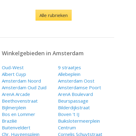
Alle rubrieken
Winkelgebieden in Amsterdam
Oud-West
9 straatjes
Albert Cuyp
Allebeplein
Amsterdam Noord
Amsterdam Oost
Amsterdam Oud Zuid
Amsterdamse Poort
ArenA Arcade
ArenA Boulevard
Beethovenstraat
Beurspassage
Bijlmerplein
Bilderdijkstraat
Bos en Lommer
Boven 't IJ
Brazilië
Buikslotermeerplein
Buitenveldert
Centrum
Chr. Huygensplein
Cornelis Schuytstraat