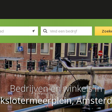
Zoek
Bedrijven en winkels in
ikslotermeerplein, Amster