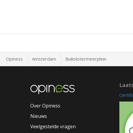
Opiness
Amsterdam
Buikslotermeerplein
Laat
Certif
Over Opiness
Nieuws
Veelgestelde vragen