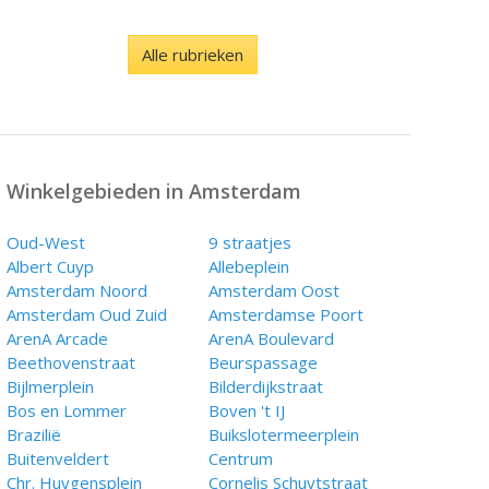
Alle rubrieken
Winkelgebieden in Amsterdam
Oud-West
9 straatjes
Albert Cuyp
Allebeplein
Amsterdam Noord
Amsterdam Oost
Amsterdam Oud Zuid
Amsterdamse Poort
ArenA Arcade
ArenA Boulevard
Beethovenstraat
Beurspassage
Bijlmerplein
Bilderdijkstraat
Bos en Lommer
Boven 't IJ
Brazilië
Buikslotermeerplein
Buitenveldert
Centrum
Chr. Huygensplein
Cornelis Schuytstraat