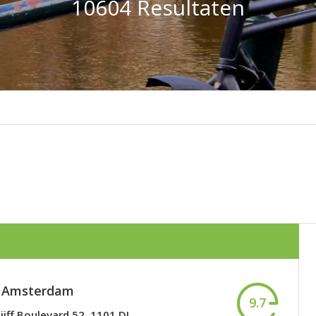
10604 Resultaten
p Amsterdam
9.7
ijff Boulevard 52, 1101 DJ ,