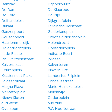
Damrak
Dapperbuurt
De Dam
De Klaproos
De Kolk
De Pijp
Delflandplein
Dijkgraafplein
Dukaat
Ferdinand Bolstraat
Ganzenpoort
Gelderlandplein
Geuzenpoort
Groot Gelderlandplein
Haarlemmerdijk
Holendrecht
Holendrechtplein
Hoofddorpplein
In de Banne
Indische Buurt
Jan Evertsenstraat
jordaan
Kalverstraat
Kalvertoren
Keurenplein
Kinkerbuurt
Kraaiennest Plaza
Lambertus Zijlplein
Leidssestraat
Linneausstraat
Magna Plaza
Marie Heinekenplein
Mercatorplein
Molenwijk
Nieuw Sloten
Osdorpplein
oud west
oud zuid
Overtoom
P.C. Hooftstraat