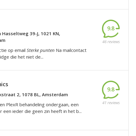
9.8
n Hasseltweg 39-J, 1021 KN,
am
46 reviews
ctie op email
Sterke punten
Na mailcontact
dge die het niet de...
nics
9.8
kstraat 2, 1078 BL, Amsterdam
41 reviews
en PlexR behandeling ondergaan, een
 een ieder die geen zin heeft in het b...