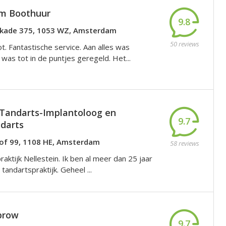
m Boothuur
9.8
kade 375, 1053 WZ, Amsterdam
50 reviews
. Fantastische service. Aan alles was
was tot in de puntjes geregeld. Het...
 Tandarts-Implantoloog en
9.7
darts
of 99, 1108 HE, Amsterdam
58 reviews
aktijk Nellestein. Ik ben al meer dan 25 jaar
 tandartspraktijk. Geheel ...
brow
9.7