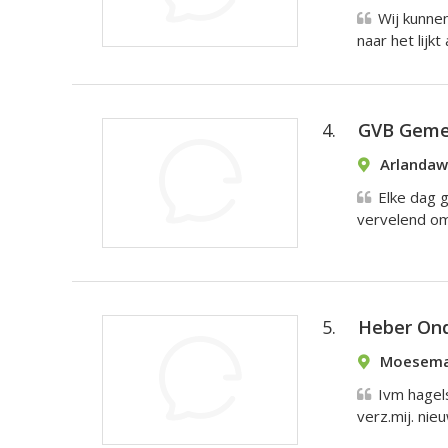
Wij kunne
naar het lijkt
4.
GVB Gemee
Arlandaw
Elke dag g
vervelend om 
5.
Heber On
Moeseman
Ivm hagel
verz.mij. nie