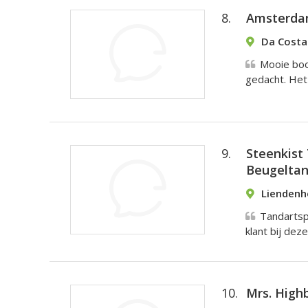
8.
Amsterda
Da Costa
Mooie boot
gedacht. Het 
9.
Steenkist
Beugeltan
Liendenh
Tandartspr
klant bij deze
10.
Mrs. High