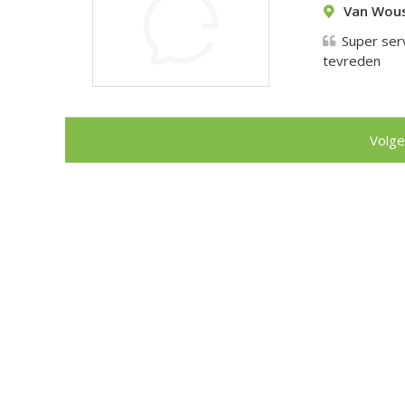
Van Wous
Super ser
tevreden
Volge