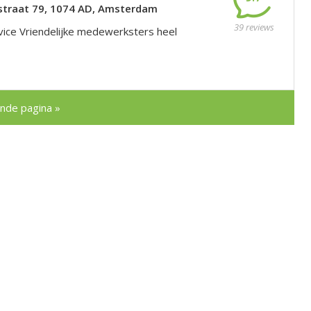
traat 79, 1074 AD, Amsterdam
39 reviews
vice Vriendelijke medewerksters heel
nde pagina »