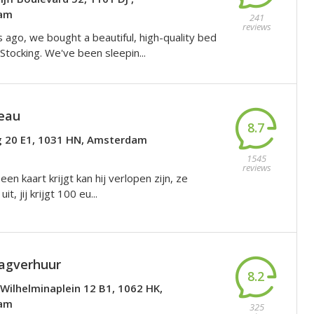
am
241
reviews
 ago, we bought a beautiful, high-quality bed
Stocking. We've been sleepin...
eau
8.7
 20 E1, 1031 HN, Amsterdam
1545
reviews
een kaart krijgt kan hij verlopen zijn, ze
it, jij krijgt 100 eu...
agverhuur
8.2
Wilhelminaplein 12 B1, 1062 HK,
am
325