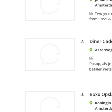
Amsterd
Two years
from Steel & 
2.
Diner Cad
Asterweg
Pasop, als je 
betalen niets u
3.
Boxx Opsl
Koningin 
Amsterd