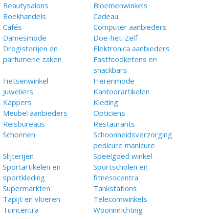
Beautysalons
Bloemenwinkels
Boekhandels
Cadeau
Cafés
Computer aanbieders
Damesmode
Doe-het-Zelf
Drogisterijen en
Elektronica aanbieders
parfumerie zaken
Fastfoodketens en
snackbars
Fietsenwinkel
Herenmode
Juweliers
Kantoorartikelen
Kappers
Kleding
Meubel aanbieders
Opticiens
Reisbureaus
Restaurants
Schoenen
Schoonheidsverzorging
pedicure manicure
Slijterijen
Speelgoed winkel
Sportartikelen en
Sportscholen en
sportkleding
fitnesscentra
Supermarkten
Tankstations
Tapijt en vloeren
Telecomwinkels
Tuincentra
Wooninrichting