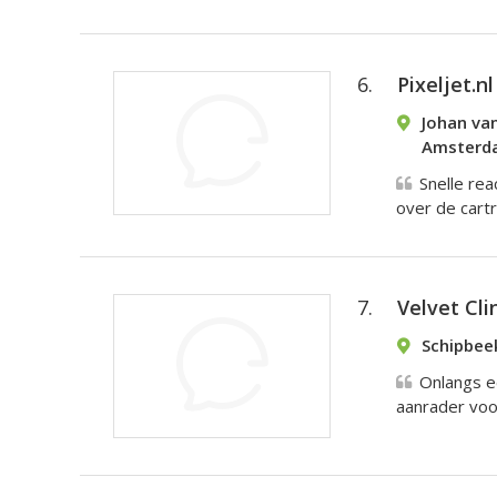
6.
Pixeljet.nl
Johan va
Amsterd
Snelle rea
over de cartri
7.
Velvet Cli
Schipbee
Onlangs e
aanrader voor