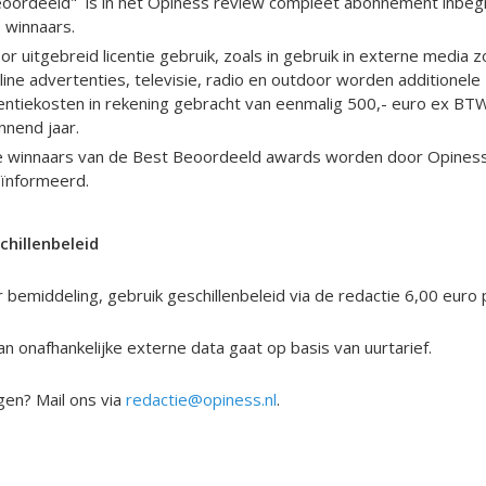
oordeeld" is in het Opiness review compleet abonnement inbeg
 winnaars.
or uitgebreid licentie gebruik, zoals in gebruik in externe media z
line advertenties, televisie, radio en outdoor worden additionele
centiekosten in rekening gebracht van eenmalig 500,- euro ex BT
nnend jaar.
 winnaars van de Best Beoordeeld awards worden door Opines
ïnformeerd.
chillenbeleid
bemiddeling, gebruik geschillenbeleid via de redactie 6,00 euro 
n onafhankelijke externe data gaat op basis van uurtarief.
gen? Mail ons via
redactie@opiness.nl
.