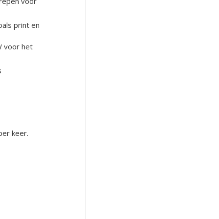
repen voor
oals print en
W voor het
s
per keer.