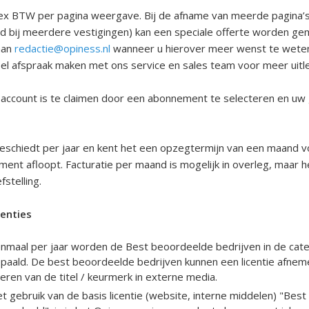
n ex BTW per pagina weergave. Bij de afname van meerde pagina’
ld bij meerdere vestigingen) kan een speciale offerte worden ge
aan
redactie@opiness.nl
wanneer u hierover meer wenst te wete
bel afspraak maken met ons service en sales team voor meer uitl
saccount is te claimen door een abonnement te selecteren en uw
geschiedt per jaar en kent het een opzegtermijn van een maand v
ment afloopt. Facturatie per maand is mogelijk in overleg, maar h
fstelling.
enties
nmaal per jaar worden de Best beoordeelde bedrijven in de cat
paald. De best beoordeelde bedrijven kunnen een licentie afnem
eren van de titel / keurmerk in externe media.
t gebruik van de basis licentie (website, interne middelen) "Best