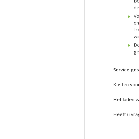
Be
de
Vo
on
li
wi
De
ge
Service ges
Kosten voor 
Het laden va
Heeft u vra