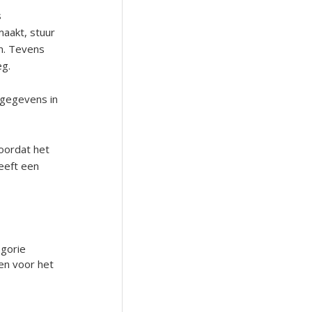
s
maakt, stuur
n. Tevens
eg.
 gegevens in
oordat het
eeft een
egorie
en voor het