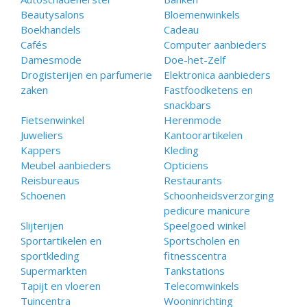
Beautysalons
Bloemenwinkels
Boekhandels
Cadeau
Cafés
Computer aanbieders
Damesmode
Doe-het-Zelf
Drogisterijen en parfumerie
Elektronica aanbieders
zaken
Fastfoodketens en
snackbars
Fietsenwinkel
Herenmode
Juweliers
Kantoorartikelen
Kappers
Kleding
Meubel aanbieders
Opticiens
Reisbureaus
Restaurants
Schoenen
Schoonheidsverzorging
pedicure manicure
Slijterijen
Speelgoed winkel
Sportartikelen en
Sportscholen en
sportkleding
fitnesscentra
Supermarkten
Tankstations
Tapijt en vloeren
Telecomwinkels
Tuincentra
Wooninrichting