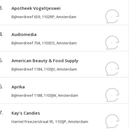
reviews
3.
Apotheek Vogeltjeswei
-
Bijlmerdreef 659, 1102RP, Amsterdam
reviews
4.
Audiomedia
-
Bijlmerdreef 704, 1103DS, Amsterdam
reviews
5.
American Beauty & Food Supply
-
Bijlmerdreef 1184, 1103JV, Amsterdam
reviews
6.
Aprika
-
Bijlmerdreef 1188, 1103JW, Amsterdam
reviews
7.
Kay's Candies
-
Harriet Freezerstraat 95, 1103JP, Amsterdam