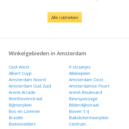
Alle rubrieken
Winkelgebieden in Amsterdam
Oud-West
9 straatjes
Albert Cuyp
Allebeplein
Amsterdam Noord
Amsterdam Oost
Amsterdam Oud Zuid
Amsterdamse Poort
ArenA Arcade
ArenA Boulevard
Beethovenstraat
Beurspassage
Bijlmerplein
Bilderdijkstraat
Bos en Lommer
Boven 't IJ
Brazilië
Buikslotermeerplein
Buitenveldert
Centrum