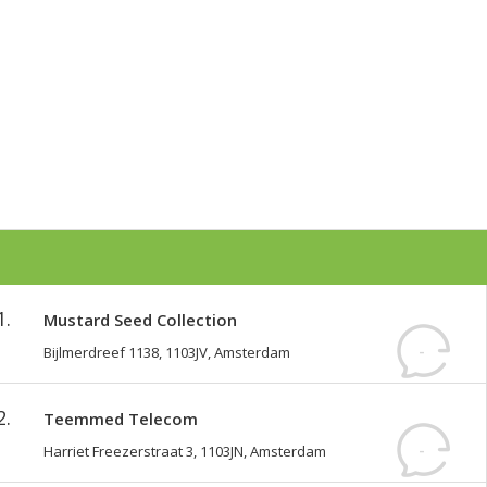
1.
Mustard Seed Collection
-
Bijlmerdreef 1138, 1103JV, Amsterdam
reviews
2.
Teemmed Telecom
-
Harriet Freezerstraat 3, 1103JN, Amsterdam