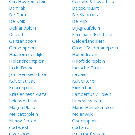
Chr. Huygensplein
Cornelis Schuytstraat
Damrak
Dapperbuurt
De Dam
De Klaproos
De Kolk
De Pijp
Delflandplein
Dijkgraafplein
Dukaat
Ferdinand Bolstraat
Ganzenpoort
Gelderlandplein
Geuzenpoort
Groot Gelderlandplein
Haarlemmerdijk
Holendrecht
Holendrechtplein
Hoofddorpplein
In de Banne
Indische Buurt
Jan Evertsenstraat
jordaan
Kalverstraat
Kalvertoren
Keurenplein
Kinkerbuurt
Kraaiennest Plaza
Lambertus Zijlplein
Leidssestraat
Linneausstraat
Magna Plaza
Marie Heinekenplein
Mercatorplein
Molenwijk
Nieuw Sloten
Osdorpplein
oud west
oud zuid
Overtoom
P.C. Hooftstraat