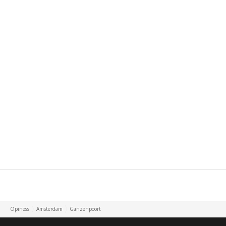
Opiness
Amsterdam
Ganzenpoort