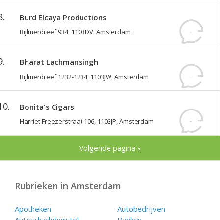
reviews
8.
Burd Elcaya Productions
-
Bijlmerdreef 934, 1103DV, Amsterdam
reviews
9.
Bharat Lachmansingh
-
Bijlmerdreef 1232-1234, 1103JW, Amsterdam
reviews
10.
Bonita's Cigars
-
Harriet Freezerstraat 106, 1103JP, Amsterdam
reviews
Volgende pagina »
Rubrieken in Amsterdam
Apotheken
Autobedrijven
Autoschadeherstel
Banken