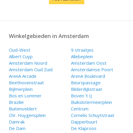
Winkelgebieden in Amsterdam
Oud-West
9 straatjes
Albert Cuyp
Allebeplein
Amsterdam Noord
Amsterdam Oost
Amsterdam Oud Zuid
Amsterdamse Poort
ArenA Arcade
ArenA Boulevard
Beethovenstraat
Beurspassage
Bijlmerplein
Bilderdijkstraat
Bos en Lommer
Boven 't IJ
Brazilië
Buikslotermeerplein
Buitenveldert
Centrum
Chr. Huygensplein
Cornelis Schuytstraat
Damrak
Dapperbuurt
De Dam
De Klaproos