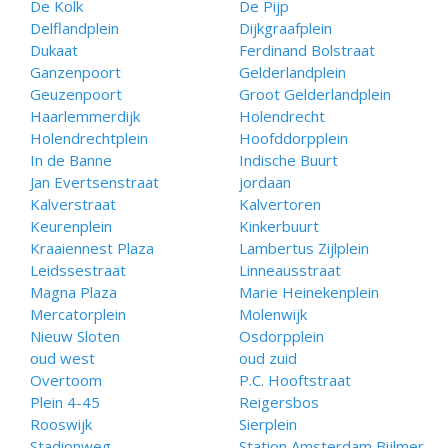
De Kolk
De Pijp
Delflandplein
Dijkgraafplein
Dukaat
Ferdinand Bolstraat
Ganzenpoort
Gelderlandplein
Geuzenpoort
Groot Gelderlandplein
Haarlemmerdijk
Holendrecht
Holendrechtplein
Hoofddorpplein
In de Banne
Indische Buurt
Jan Evertsenstraat
jordaan
Kalverstraat
Kalvertoren
Keurenplein
Kinkerbuurt
Kraaiennest Plaza
Lambertus Zijlplein
Leidssestraat
Linneausstraat
Magna Plaza
Marie Heinekenplein
Mercatorplein
Molenwijk
Nieuw Sloten
Osdorpplein
oud west
oud zuid
Overtoom
P.C. Hooftstraat
Plein 4-45
Reigersbos
Rooswijk
Sierplein
Stadionweg
Station Amsterdam Bijlmer