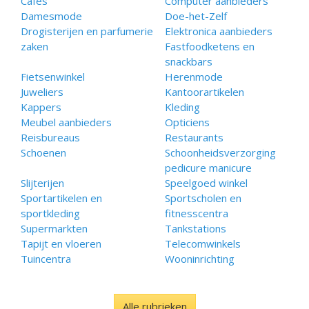
Cafés
Computer aanbieders
Damesmode
Doe-het-Zelf
Drogisterijen en parfumerie
Elektronica aanbieders
zaken
Fastfoodketens en
snackbars
Fietsenwinkel
Herenmode
Juweliers
Kantoorartikelen
Kappers
Kleding
Meubel aanbieders
Opticiens
Reisbureaus
Restaurants
Schoenen
Schoonheidsverzorging
pedicure manicure
Slijterijen
Speelgoed winkel
Sportartikelen en
Sportscholen en
sportkleding
fitnesscentra
Supermarkten
Tankstations
Tapijt en vloeren
Telecomwinkels
Tuincentra
Wooninrichting
Alle rubrieken