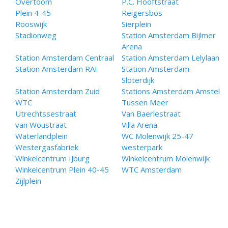
Overtoom
P.C. Hooftstraat
Plein 4-45
Reigersbos
Rooswijk
Sierplein
Stadionweg
Station Amsterdam Bijlmer
Arena
Station Amsterdam Centraal
Station Amsterdam Lelylaan
Station Amsterdam RAI
Station Amsterdam
Sloterdijk
Station Amsterdam Zuid
Stations Amsterdam Amstel
WTC
Tussen Meer
Utrechtssestraat
Van Baerlestraat
van Woustraat
Villa Arena
Waterlandplein
WC Molenwijk 25-47
Westergasfabriek
westerpark
Winkelcentrum IJburg
Winkelcentrum Molenwijk
Winkelcentrum Plein 40-45
WTC Amsterdam
Zijlplein