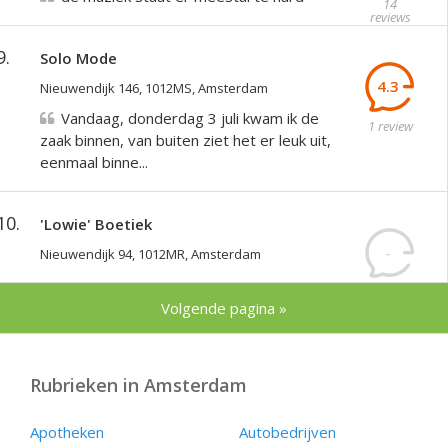
14
reviews
9.
Solo Mode
4.3
Nieuwendijk 146, 1012MS, Amsterdam
Vandaag, donderdag 3 juli kwam ik de
1 review
zaak binnen, van buiten ziet het er leuk uit,
eenmaal binne...
10.
'Lowie' Boetiek
-
Nieuwendijk 94, 1012MR, Amsterdam
reviews
Volgende pagina »
Rubrieken in Amsterdam
Apotheken
Autobedrijven