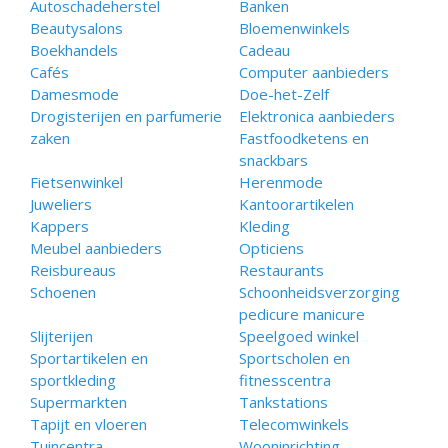
Autoschadeherstel
Banken
Beautysalons
Bloemenwinkels
Boekhandels
Cadeau
Cafés
Computer aanbieders
Damesmode
Doe-het-Zelf
Drogisterijen en parfumerie
Elektronica aanbieders
zaken
Fastfoodketens en
snackbars
Fietsenwinkel
Herenmode
Juweliers
Kantoorartikelen
Kappers
Kleding
Meubel aanbieders
Opticiens
Reisbureaus
Restaurants
Schoenen
Schoonheidsverzorging
pedicure manicure
Slijterijen
Speelgoed winkel
Sportartikelen en
Sportscholen en
sportkleding
fitnesscentra
Supermarkten
Tankstations
Tapijt en vloeren
Telecomwinkels
Tuincentra
Wooninrichting