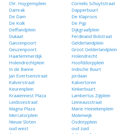
Chr. Huygensplein
Cornelis Schuytstraat
Damrak
Dapperbuurt
De Dam
De Klaproos
De Kolk
De Pijp
Delflandplein
Dijkgraafplein
Dukaat
Ferdinand Bolstraat
Ganzenpoort
Gelderlandplein
Geuzenpoort
Groot Gelderlandplein
Haarlemmerdijk
Holendrecht
Holendrechtplein
Hoofddorpplein
In de Banne
Indische Buurt
Jan Evertsenstraat
jordaan
Kalverstraat
Kalvertoren
Keurenplein
Kinkerbuurt
Kraaiennest Plaza
Lambertus Zijlplein
Leidssestraat
Linneausstraat
Magna Plaza
Marie Heinekenplein
Mercatorplein
Molenwijk
Nieuw Sloten
Osdorpplein
oud west
oud zuid