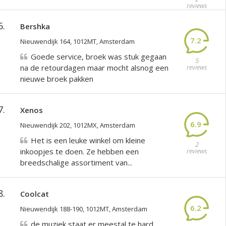
reviews
6.
Bershka
7.2
Nieuwendijk 164, 1012MT, Amsterdam
Goede service, broek was stuk gegaan
5
na de retourdagen maar mocht alsnog een
reviews
nieuwe broek pakken
7.
Xenos
6.9
Nieuwendijk 202, 1012MX, Amsterdam
Het is een leuke winkel om kleine
2
inkoopjes te doen. Ze hebben een
reviews
breedschalige assortiment van...
8.
Coolcat
6.2
Nieuwendijk 188-190, 1012MT, Amsterdam
de muziek staat er meestal te hard