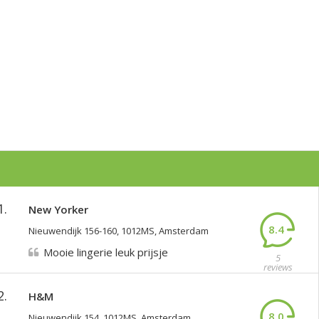
1.
New Yorker
8.4
Nieuwendijk 156-160, 1012MS, Amsterdam
Mooie lingerie leuk prijsje
5
reviews
2.
H&M
8.0
Nieuwendijk 154, 1012MS, Amsterdam