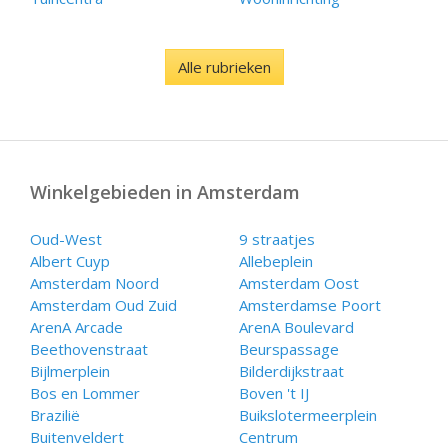
Alle rubrieken
Winkelgebieden in Amsterdam
Oud-West
9 straatjes
Albert Cuyp
Allebeplein
Amsterdam Noord
Amsterdam Oost
Amsterdam Oud Zuid
Amsterdamse Poort
ArenA Arcade
ArenA Boulevard
Beethovenstraat
Beurspassage
Bijlmerplein
Bilderdijkstraat
Bos en Lommer
Boven 't IJ
Brazilië
Buikslotermeerplein
Buitenveldert
Centrum