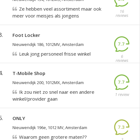
Ze hebben veel assortiment maar ook
16
meer voor meisjes als jongens
reviews
3.
Foot Locker
7.7
Nieuwendijk 186, 1012MV, Amsterdam
Leuk jong personeel frisse winkel
6
reviews
4.
T-Mobile Shop
7.7
Nieuwendijk 200, 1012MX, Amsterdam
Ik zou niet zo snel naar een andere
1 review
winkel/provider gaan
5.
ONLY
7.3
Nieuwendijk 196e, 1012 MV, Amsterdam
Waarom geen grotere maten??
2