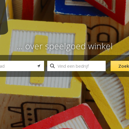
... over speelgoed winkel
Zoek