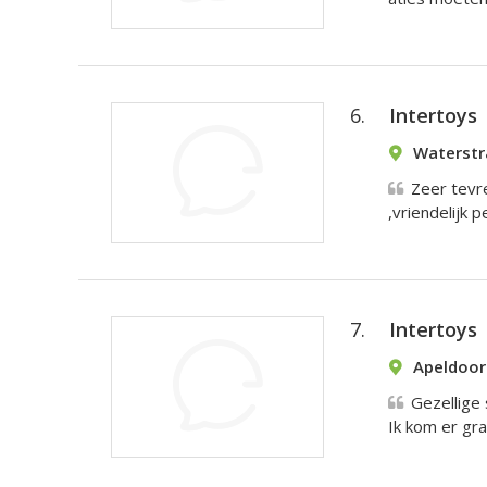
6.
Intertoys
Waterstr
Zeer tevr
,vriendelijk 
7.
Intertoys
Apeldoor
Gezellige 
Ik kom er gr