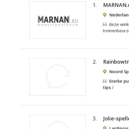
1.
MARNAN.e
Nederlan
deze winke
treinenbeurz
2.
Rainbowtr
Noord Spi
Sterke p
tips
/
3.
Jolie-spell
Lardinoi