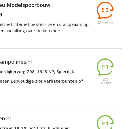
u Modelspoorbouw
5.3
d
32 reviews
l met internet bestel site en standplaats op
en had allang over de kop moe...
ampolines.nl
9.1
erdijkerweg 208, 1643 NP, Spierdijk
821
unten
Eenvoudige site
Verbeterpunten of
reviews
en.nl
9.1
sstraat 18-20, 5611 ZZ, Eindhoven