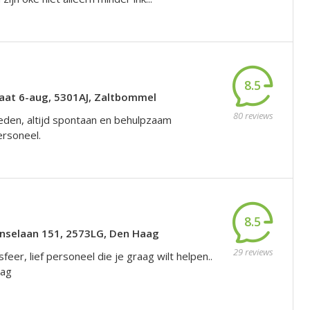
8.5
aat 6-aug, 5301AJ, Zaltbommel
80 reviews
eden, altijd spontaan en behulpzaam
personeel.
8.5
nselaan 151, 2573LG, Den Haag
29 reviews
sfeer, lief personeel die je graag wilt helpen..
aag