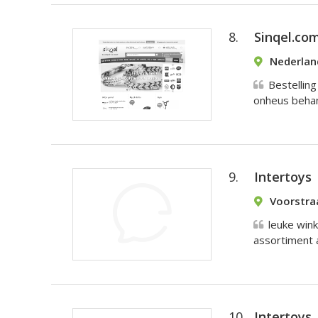
8.
Sinqel.co
Nederlan
Bestelling
onheus behand
9.
Intertoys
Voorstra
leuke wink
assortiment 
10.
Intertoys