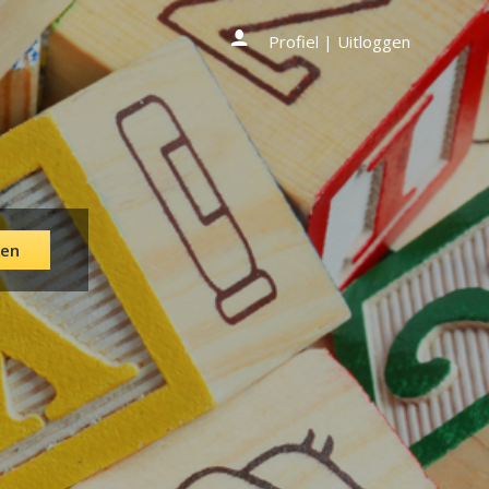
Profiel
|
Uitloggen
en