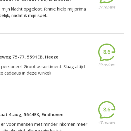
37 reviews
s mijn klacht opgelost. Rinnie hielp mij prima
elijk, nadat ik mijn spel...
8.6
eweg 75-77, 5591EB, Heeze
39 reviews
k personeel. Groot assortiment. Slaag altijd
e cadeaus in deze winkel!
8.6
raat 4-aug, 5644EK, Eindhoven
48 reviews
at er voor mensen met minder inkomen meer
ijn oke niet alleern minder ink...