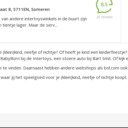
8.5
raat 8, 5711EN, Someren
26 reviews
 van andere intertoyswinkels in de buurt zijn
tientje lager. Maar de serv...
 (klein)kind, neefje of nichtje? Of heeft je kind een kinderfees
abyBorn bij de Intertoys, een stoere auto bij Bart Smit. Of kijk e
ne te vinden. Daarnaast hebben andere webshops als bol.com oo
aar jij het speelgoed voor je (klein)kind, neefje of nichtje koopt.