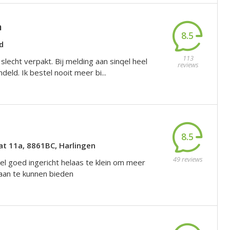
m
8.5
d
113
 slecht verpakt. Bij melding aan sinqel heel
reviews
eld. Ik bestel nooit meer bi...
8.5
at 11a, 8861BC, Harlingen
49 reviews
el goed ingericht helaas te klein om meer
aan te kunnen bieden