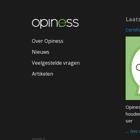
Laat
Certif
Over Opiness
Nieuws
Veelgestelde vragen
Artikelen
Opines
houder
ser
… lees 
revision 71