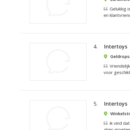
Gelukkig i
en klantvriend
4.
Intertoys
Geldrops
Vriendelij
voor geschikt
5.
Intertoys
Winkelst
ik vind d
aties moeten z