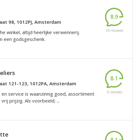
8.9
raat 98, 1012PJ, Amsterdam
10 reviews
he winkel, altijd heerlijke verwennerij.
jn een godsgeschenk.
eliers
8.1
raat 121-123, 1012PA, Amsterdam
9 reviews
 en service is waanzinnig goed, assortiment
vrij prijzig. Als voorbeeld; ...
itte
8.1