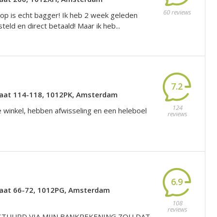
60 reviews
p is echt bagger! Ik heb 2 week geleden
eld en direct betaald! Maar ik heb...
7.2
raat 114-118, 1012PK, Amsterdam
124
e winkel, hebben afwisseling en een heleboel
reviews
6.9
raat 66-72, 1012PG, Amsterdam
108
reviews
TUURD VIA MIJN BANKREKENING ZOU DAT