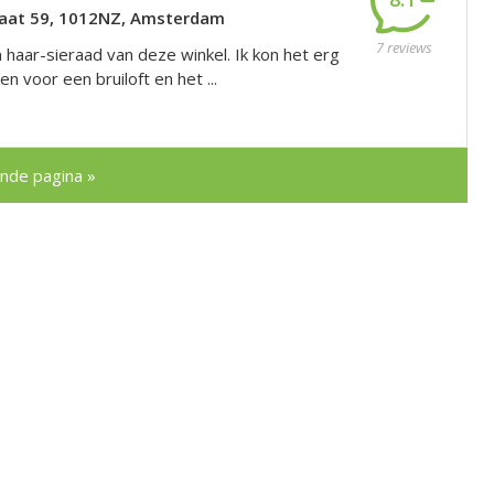
raat 59, 1012NZ, Amsterdam
7 reviews
 haar-sieraad van deze winkel. Ik kon het erg
n voor een bruiloft en het ...
nde pagina »