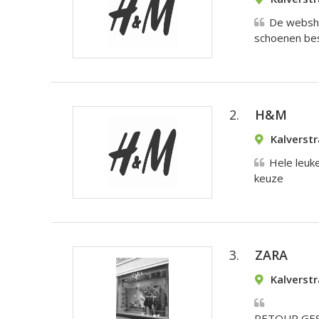
De websho
schoenen best
2.
H&M
Kalverst
Hele leuk
keuze
3.
ZARA
Kalverst
RETOUR GES