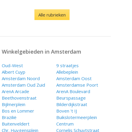
Alle rubrieken
Winkelgebieden in Amsterdam
Oud-West
9 straatjes
Albert Cuyp
Allebeplein
Amsterdam Noord
Amsterdam Oost
Amsterdam Oud Zuid
Amsterdamse Poort
ArenA Arcade
ArenA Boulevard
Beethovenstraat
Beurspassage
Bijlmerplein
Bilderdijkstraat
Bos en Lommer
Boven 't IJ
Brazilië
Buikslotermeerplein
Buitenveldert
Centrum
Chr. Huygensplein
Cornelis Schuytstraat