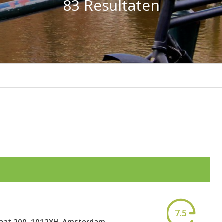
83 Resultaten
7.5
raat 200, 1012XH, Amsterdam