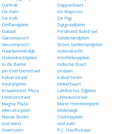
Damrak
Dapperbuurt
De Dam
De Klaproos
De Kolk
De Pijp
Delflandplein
Dijkgraafplein
Dukaat
Ferdinand Bolstraat
Ganzenpoort
Gelderlandplein
Geuzenpoort
Groot Gelderlandplein
Haarlemmerdijk
Holendrecht
Holendrechtplein
Hoofddorpplein
In de Banne
Indische Buurt
Jan Evertsenstraat
jordaan
Kalverstraat
Kalvertoren
Keurenplein
Kinkerbuurt
Kraaiennest Plaza
Lambertus Zijlplein
Leidssestraat
Linneausstraat
Magna Plaza
Marie Heinekenplein
Mercatorplein
Molenwijk
Nieuw Sloten
Osdorpplein
oud west
oud zuid
Overtoom
P.C. Hooftstraat