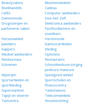
Beautysalons
Bloemenwinkels
Boekhandels
Cadeau
Cafés
Computer aanbieders
Damesmode
Doe-het-Zelf
Drogisterijen en
Elektronica aanbieders
parfumerie zaken
Fastfoodketens en
snackbars
Fietsenwinkel
Herenmode
Juweliers
Kantoorartikelen
Kappers
Kleding
Meubel aanbieders
Opticiens
Reisbureaus
Restaurants
Schoenen
Schoonheidsverzorging
pedicure manicure
Slijterijen
Speelgoed winkel
Sportartikelen en
Sportscholen en
sportkleding
fitnesscentra
Supermarkten
Tankstations
Tapijt en vloeren
Telecomwinkels
Tuincentra
Wooninrichting