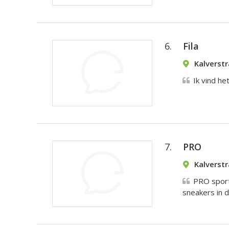
6.
Fila
Kalverst
Ik vind he
7.
PRO
Kalverst
PRO sport
sneakers in de