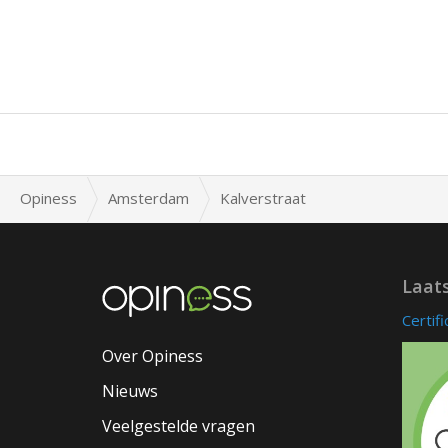
Opiness
Amsterdam
Kalverstraat
Laat
Certif
Over Opiness
Nieuws
Veelgestelde vragen