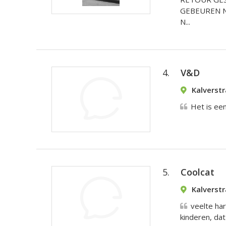
GEBEUREN N
N...
4.
V&D
Kalverst
Het is een
5.
Coolcat
Kalverst
veelte har
kinderen, dat