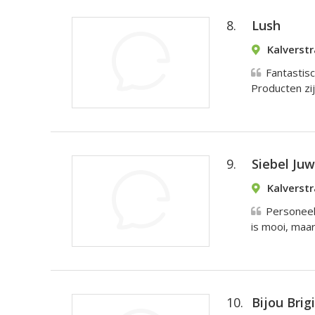
8.
Lush
Kalverst
Fantastisc
Producten zi
9.
Siebel Juw
Kalverst
Personeel
is mooi, maar 
10.
Bijou Brig