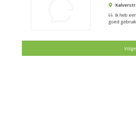
Kalverst
Ik heb een
goed gebruike
Volge