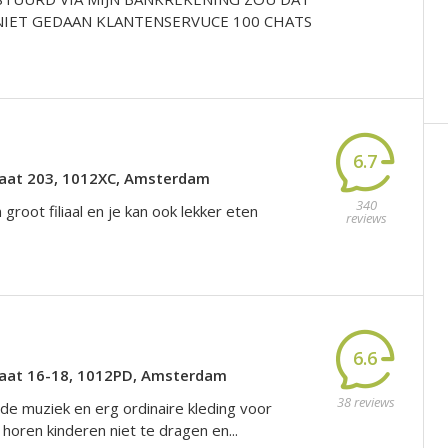
IET GEDAAN KLANTENSERVUCE 100 CHATS
6.7
raat 203, 1012XC, Amsterdam
340
 groot filiaal en je kan ook lekker eten
reviews
6.6
raat 16-18, 1012PD, Amsterdam
38 reviews
de muziek en erg ordinaire kleding voor
 horen kinderen niet te dragen en...