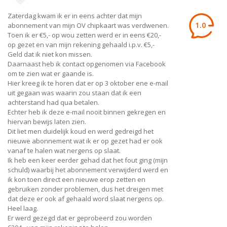
Zaterdag kwam ik er in eens achter dat mijn
1.0
abonnement van mijn OV chipkaart was verdwenen.
Toen ik er €5,- op wou zetten werd er in eens €20,-
op gezet en van mijn rekening gehaald i.p.v. €5,-
Geld dat ik niet kon missen.
Daarnaast heb ik contact opgenomen via Facebook
om te zien wat er gaande is.
Hier kreeg ik te horen dat er op 3 oktober ene e-mail
uit gegaan was waarin zou staan dat ik een
achterstand had qua betalen.
Echter heb ik deze e-mail nooit binnen gekregen en
hiervan bewijs laten zien.
Dit liet men duidelijk koud en werd gedreigd het
nieuwe abonnement wat ik er op gezet had er ook
vanaf te halen wat nergens op slaat.
Ik heb een keer eerder gehad dat het fout ging (mijn
schuld) waarbij het abonnement verwijderd werd en
ik kon toen direct een nieuwe erop zetten en
gebruiken zonder problemen, dus het dreigen met
dat deze er ook af gehaald word slaat nergens op.
Heel laag.
Er werd gezegd dat er geprobeerd zou worden