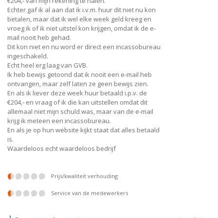
€204,- van mijn rekening te halen.
Echter gaf ik al aan dat ik i.v.m. huur dit niet nu kon
betalen, maar dat ik wel elke week geld kreeg en
vroeg ik of ik niet uitstel kon krijgen, omdat ik de e-
mail nooit heb gehad.
Dit kon niet en nu word er direct een incassobureau
ingeschakeld.
Echt heel erg laag van GVB.
Ik heb bewijs getoond dat ik nooit een e-mail heb
ontvangen, maar zelf laten ze geen bewijs zien.
En als ik liever deze week huur betaald i.p.v. de
€204,- en vraag of ik die kan uitstellen omdat dit
allemaal niet mijn schuld was, maar van de e-mail
krijg ik meteen een incassobureau.
En als je op hun website kijkt staat dat alles betaald
is.
Waardeloos echt waardeloos bedrijf
prijs/kwaliteit verhouding
service van de medewerkers