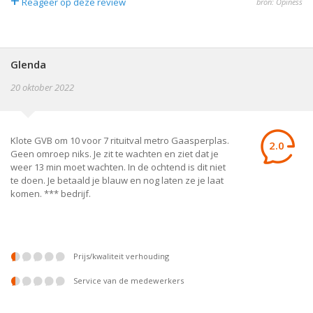
+
Reageer op deze review
bron: Opiness
Glenda
20 oktober 2022
Klote GVB om 10 voor 7 rituitval metro Gaasperplas.
2.0
Geen omroep niks. Je zit te wachten en ziet dat je
weer 13 min moet wachten. In de ochtend is dit niet
te doen. Je betaald je blauw en nog laten ze je laat
komen. *** bedrijf.
prijs/kwaliteit verhouding
service van de medewerkers