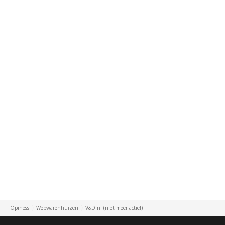
Opiness
Webwarenhuizen
V&D.nl (niet meer actief)