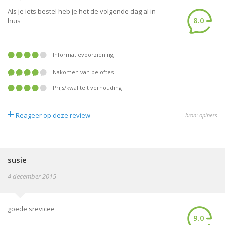
Als je iets bestel heb je het de volgende dag al in
8.0
huis
informatievoorziening
nakomen van beloftes
prijs/kwaliteit verhouding
+
Reageer op deze review
bron: opiness
susie
4 december 2015
goede srevicee
9.0