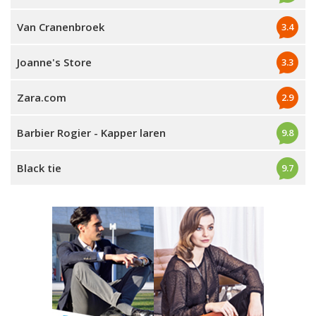
Van Cranenbroek
3.4
Joanne's Store
3.3
Zara.com
2.9
Barbier Rogier - Kapper laren
9.8
Black tie
9.7