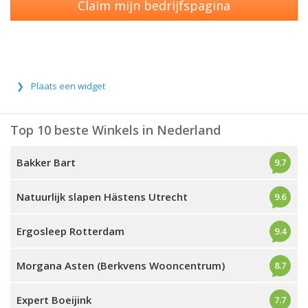
Claim mijn bedrijfspagina
Plaats een widget
Top 10 beste Winkels in Nederland
Bakker Bart
9.7
Natuurlijk slapen Hästens Utrecht
9.6
Ergosleep Rotterdam
9.4
Morgana Asten (Berkvens Wooncentrum)
8.7
Expert Boeijink
7.7