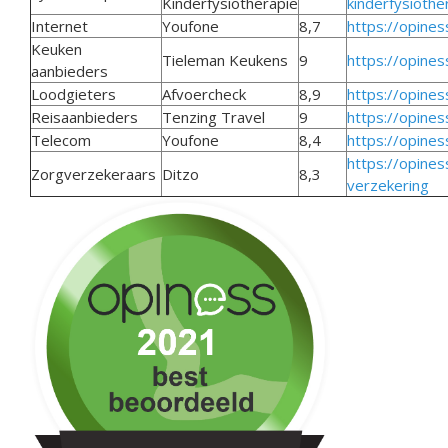
Kinderfysiotherapie
kinderfysiothe
Internet
Youfone
8,7
https://opines
Keuken
Tieleman Keukens
9
https://opines
aanbieders
Loodgieters
Afvoercheck
8,9
https://opines
Reisaanbieders
Tenzing Travel
9
https://opines
Telecom
Youfone
8,4
https://opines
https://opines
Zorgverzekeraars
Ditzo
8,3
verzekering