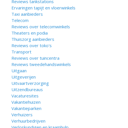
Reviews tankstations
Ervaringen tapijt en vloerwinkels
Taxi aanbieders
Telecom
Reviews over telecomwinkels
Theaters en podia
Thuiszorg aanbieders
Reviews over toko's
Transport
Reviews over tuincentra
Reviews tweedehandswinkels
Uitgaan
Uitgeverijen
Uitvaartverzorging
Uitzendbureaus
Vacaturesites
Vakantiehuizen
Vakantieparken
Verhuizers
Verhuurbedrijven
Verloskundigen en kraamhulp