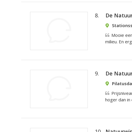
8.
De Natuur
Stations
Mooie eer
milieu. En erg
9.
De Natuur
Pilatusd
Prijsnivea
hoger dan in
10.
Natuurwi