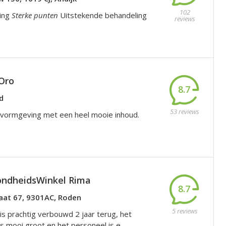
102
ring
Sterke punten
Uitstekende behandeling
reviews
'Oro
8.7
d
53 reviews
 vormgeving met een heel mooie inhoud.
ndheidsWinkel Rima
8.7
aat 67, 9301AC, Roden
5 reviews
is prachtig verbouwd 2 jaar terug, het
s mooi groot en het personeel is e...