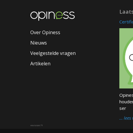
Laat
Certif
Over Opiness
Nieuws
Veelgestelde vragen
Artikelen
Opines
houder
ser
… lees 
revision 71