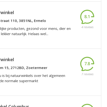
winkel
8.1
straat 110, 3851NL, Ermelo
4 reviews
lijke producten, gezond voor mens, dier en
 lekker natuurlijk. Helaas wel...
winkel
7.8
am 15, 2712BD, Zoetermeer
7 reviews
u is bij natuurwinkels over het algemeen
 de normale supermarkt
nkel Columbus