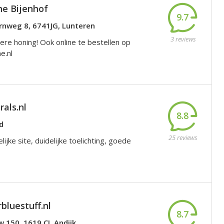
he Bijenhof
9.7
nweg 8, 6741JG, Lunteren
3 reviews
ere honing! Ook online te bestellen op
e.nl
als.nl
8.8
d
25 reviews
lijke site, duidelijke toelichting, goede
bluestuff.nl
8.7
 150, 1619 CJ, Andijk