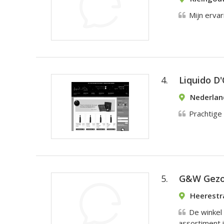
Mijn erva
4.
Liquido D
Nederlan
Prachtige
5.
G&W Gezo
Heerestr
De winkel 
assortiment i