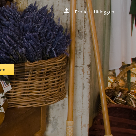
Profiel
|
Uitloggen
en