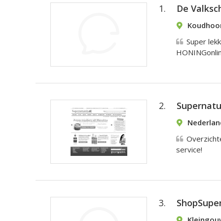
1.
De Valksc
Koudhoor
Super lekk
HONINGonlin
2.
Supernatur
Nederlan
Overzichte
service!
3.
ShopSuper
Kleingouw