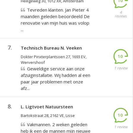
10
Heiligeweg 30, 1012 XR, Amsterdam
Tevreden klanten. Jan Pieter 4
4
maanden geleden beoordeeld De
reviews
renovatie van mijn huis was volop
...
7.
Technisch Bureau N. Veeken
10
Dokter Pinxterplantsoen 27, 1693 EV,
Wervershoof
1 review
Geweldige service aan onze
afzuiginstallatie. Wij hadden al een
paar jaar problemen met onze
afz...
8.
L. Ligtvoet Natuursteen
10
Bartokstraat 28, 2162 VE, Lisse
Vakmannen. 2 weken geleden
1 review
heb ik een de mannen mijn nieuwe