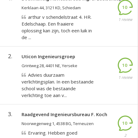
10
Kerklaan 44, 3121 KD, Schiedam
arthur v schendelstraat 4. HR.
1 review
Edelschaap. Een fraaiere
oplossing kan zijn, toch een luik in
de ...
2.
Uticon Ingenieursgroep
10
Grintweg 28, 4401 NE, Yerseke
Advies duurzaam
1 review
verlichtingsplan. In een bestaande
school was de bestaande
verlichting toe aan v...
3.
Raadgevend Ingenieursbureau F. Koch
10
Noorwegenweg 1, 4538 BG, Terneuzen
Ervaring. Hebben goed
2