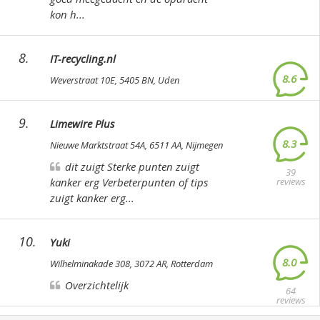
kon h...
8.
IT-recycling.nl
8.6
Weverstraat 10E, 5405 BN, Uden
367
reviews
9.
Limewire Plus
8.3
Nieuwe Marktstraat 54A, 6511 AA, Nijmegen
dit zuigt
Sterke punten
zuigt
39
kanker erg
Verbeterpunten of tips
reviews
zuigt kanker erg...
10.
Yuki
8.0
Wilhelminakade 308, 3072 AR, Rotterdam
Overzichtelijk
64
reviews