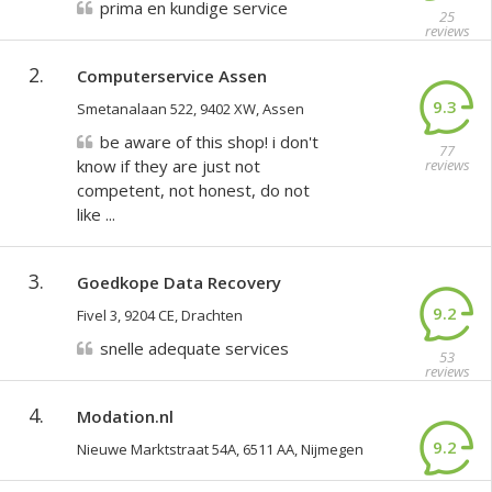
prima en kundige service
25
reviews
2.
Computerservice Assen
9.3
Smetanalaan 522, 9402 XW, Assen
be aware of this shop! i don't
77
know if they are just not
reviews
competent, not honest, do not
like ...
3.
Goedkope Data Recovery
9.2
Fivel 3, 9204 CE, Drachten
snelle adequate services
53
reviews
4.
Modation.nl
9.2
Nieuwe Marktstraat 54A, 6511 AA, Nijmegen
222