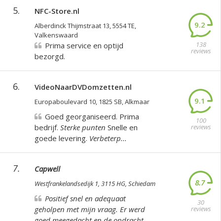
reviews
5.
NFC-Store.nl
9.2
Alberdinck Thijmstraat 13, 5554 TE,
Valkenswaard
138
Prima service en optijd
reviews
bezorgd.
6.
VideoNaarDVDomzetten.nl
9.1
Europaboulevard 10, 1825 SB, Alkmaar
Goed georganiseerd. Prima
100
bedrijf.
Sterke punten
Snelle en
reviews
goede levering.
Verbeterp...
7.
Capwell
8.7
Westfrankelandsedijk 1, 3115 HG, Schiedam
Positief snel en adequaat
30
geholpen met mijn vraag. Er werd
reviews
goed meegedacht en de opdracht