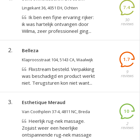
7.4
Lingekant 36, 4051 EH, Ochten
Ik ben een fijne ervaring rijker:
30
ik was hartelijk ontvangen door
reviews
Wilma, zeer professioneel ging...
2.
Belleza
1.7
Klaproosstraat 104, 5143 CA, Waalwijk
Flixstream besteld. Verpakking
9
was beschadigd en product werkt
reviews
niet. Terugsturen kon niet want...
3.
Esthetique Meraud
10
Van Coothplein 37-4, 4811 NC, Breda
Heerlijk rug-nek massage.
2
Zojuist weer een heerlijke
reviews
ontspannende rug-nek massage