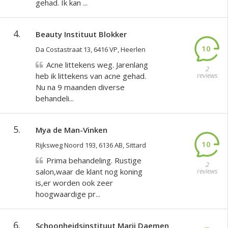
gehad. Ik kan ...
4.
Beauty Instituut Blokker
10
Da Costastraat 13, 6416 VP, Heerlen
Acne littekens weg. Jarenlang
2
heb ik littekens van acne gehad.
reviews
Nu na 9 maanden diverse
behandeli...
5.
Mya de Man-Vinken
10
Rijksweg Noord 193, 6136 AB, Sittard
Prima behandeling. Rustige
2
salon,waar de klant nog koning
reviews
is,er worden ook zeer
hoogwaardige pr...
6.
Schoonheidsinstituut Marij Daemen