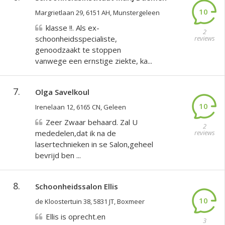
10
Margrietlaan 29, 6151 AH, Munstergeleen
klasse !!. Als ex-
2
schoonheidsspecialiste,
reviews
genoodzaakt te stoppen
vanwege een ernstige ziekte, ka...
7.
Olga Savelkoul
10
Irenelaan 12, 6165 CN, Geleen
Zeer Zwaar behaard. Zal U
2
mededelen,dat ik na de
reviews
lasertechnieken in se Salon,geheel
bevrijd ben ...
8.
Schoonheidssalon Ellis
10
de Kloostertuin 38, 5831 JT, Boxmeer
Ellis is oprecht.en
3