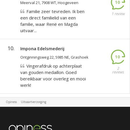
10
Meerval 21, 7908 WT, Hoogeveen
Familie zeer tevreden. Ik ben
1 review
een direct familielid van een
familie, waar Renë en Magda
uitvaar...
10.
Impona Edelsmederij
10
Ontginningsweg 22, 5985 NE, Grashoek
Vingerafdruk op achterplaat
2
van gouden medaillon. Goed
reviews
bereikbaar voor overleg en mooi
werk!
Opiness
Uitvaartverzorging