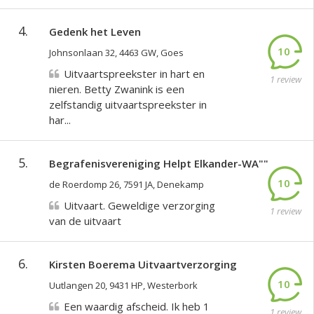
4.
Gedenk het Leven
10
Johnsonlaan 32, 4463 GW, Goes
Uitvaartspreekster in hart en
1 review
nieren. Betty Zwanink is een
zelfstandig uitvaartspreekster in
har...
5.
Begrafenisvereniging Helpt Elkander-WA""
10
de Roerdomp 26, 7591 JA, Denekamp
Uitvaart. Geweldige verzorging
1 review
van de uitvaart
6.
Kirsten Boerema Uitvaartverzorging
10
Uutlangen 20, 9431 HP, Westerbork
Een waardig afscheid. Ik heb 1
1 review