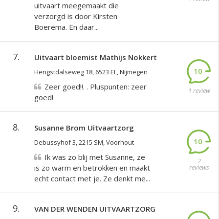
uitvaart meegemaakt die
verzorgd is door Kirsten
Boerema. En daar...
7.
Uitvaart bloemist Mathijs Nokkert
10
Hengstdalseweg 18, 6523 EL, Nijmegen
Zeer goed!!. . Pluspunten: zeer
1 review
goed!
8.
Susanne Brom Uitvaartzorg
10
Debussyhof 3, 2215 SM, Voorhout
Ik was zo blij met Susanne, ze
2
is zo warm en betrokken en maakt
reviews
echt contact met je. Ze denkt me...
9.
VAN DER WENDEN UITVAARTZORG