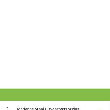
1.
Marjanne Staal Uitvaartverzorging