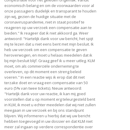
compesnatie voor het geleden ongemak. Vanuit
economisch belang en om de voorwaarden voor al
onze passagiers duidelijk en transparant te houden
zijn wij, gezien de huidige situatie met de
coronaviruspandemie, niet in staat positief te
reageren op uw verzoek een compensatie aan te
bieden." Ik reageer dat ik niet akkoord ga. Weer
antwoord: "Hartelijk dank voor uw bericht, het spijt
mij te lezen dat u niet eens bent met mijn besluit. Ik
heb uw verzoek om een compensatie te geven
heroverwogen, en moet u helaas meedelen dat ik
bij mijn besluit blijf. Graag geef ik u meer uitleg. KLM
moet, om als commerciële onderneming te
overleven, op dit moment een streng beleid
voeren." In een reactie wijs ik erop dat dit niet
terzake doet en vraag een compensatie van 50
euro (5% van twee tickets). Nieuw antwoord:
"Harteljk dank voor uw reactie, ik kan mij goed
voorstellen dat u op moment erg teleurgesteld bent
in KLM, ik moet u echter meedelen dat wij niet zullen
meegaan in uw verzoek en bij ons standpunt
blijven. Wij informeren u hierbij dat wij uw bericht
hebben toegevoegd in uw dossier en dat KLM niet
meer zal ingaan op verdere correspondentie over