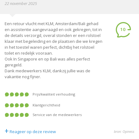
22 november 2025
Een retour vlucht met KLM, Amsterdam/Bali gehad
10
en assistentie aangevraagd en ook gekregen, tot in
de details verzorgd, overal stonden er een rolstoel
klaar met begeleiding en de plaatsen die we kregen
in het toestel waren perfect, dichtbij het rolstoel
toilet en redelijk vooraan.
Ook In Singapore en op Bali was alles perfect
geregeld.
Dank medewerkers KLM, dankzij jullie was de
vakantie nog fijner.
prijs/kwaliteit verhouding
klantgerichtheid
service van de medewerkers
+
Reageer op deze review
bron: Opiness