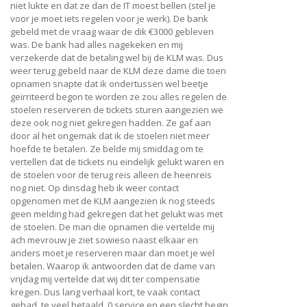
niet lukte en dat ze dan de IT moest bellen (stel je
voor je moet iets regelen voor je werk). De bank
gebeld met de vraag waar de dik €3000 gebleven
was. De bank had alles nagekeken en mij
verzekerde dat de betaling wel bij de KLM was. Dus
weer terug gebeld naar de KLM deze dame die toen
opnamen snapte dat ik ondertussen wel beetje
geïrriteerd begon te worden ze zou alles regelen de
stoelen reserveren de tickets sturen aangezien we
deze ook nog niet gekregen hadden. Ze gaf aan
door al het ongemak dat ik de stoelen niet meer
hoefde te betalen. Ze belde mij smiddag om te
vertellen dat de tickets nu eindelijk gelukt waren en
de stoelen voor de terug reis alleen de heenreis
nog niet. Op dinsdag heb ik weer contact
opgenomen met de KLM aangezien ik nog steeds
geen melding had gekregen dat het gelukt was met
de stoelen. De man die opnamen die vertelde mij
ach mevrouw je ziet sowieso naast elkaar en
anders moet je reserveren maar dan moet je wel
betalen. Waarop ik antwoorden dat de dame van
vrijdag mij vertelde dat wij dit ter compensatie
kregen. Dus lang verhaal kort, te vaak contact
gehad, te veel betaald, 0 service en een slecht begin