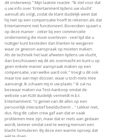
dit onderwerp." Mijn laatste reactie: "Ik stel voor dat
u uw info over 'Entertainment tijdens uw vlucht'
aanvult als volgt, zodat de klant duidelijk weet dat
hij niet op een compensatie hoeft te rekenen als dat
Entertainment niet functioneert. Bovendien spaart u
op deze manier - zeker bij een commerciële
onderneming die moet overleven - veel tijd die u
nuttiger kunt besteden dan klanten te weigeren
waar ze gewoon aanspraak op moeten maken:
Als de techniek het laat afweten tijdens uw vlucht,
dan beschouwen wij dit als overmacht en kunt u op
geen enkele manier aanspraak maken op een
compensatie, van welke aard ook." Voegt u dit ook
maar toe aan mijn dossier, waar u toch niets mee
aanvangt. Ik schaam mij in uw plaats." Ik zal nu
bezwaar maken via Test-Aankoop omdat de
website van KLM duidelijk vermeldt m.b.t.
Entertainment: "U geniet van dit alles op een
persoonlijk interactief beeldscherm ..." Lekker niet,
dus. Nog dit: cabin crew gaf aan dat er vaak
problemen mee zijn, maar dat er niets aan gedaan
wordt, temeer omdat veel te weinig mensen een
klacht formuleren. Bij deze een warme oproep dat
wél te doen.