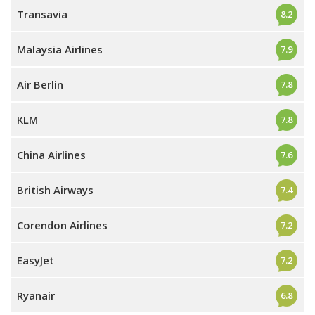
Transavia
8.2
Malaysia Airlines
7.9
Air Berlin
7.8
KLM
7.8
China Airlines
7.6
British Airways
7.4
Corendon Airlines
7.2
EasyJet
7.2
Ryanair
6.8