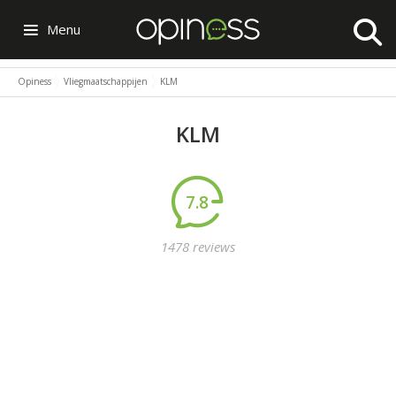
Menu
Opiness
Vliegmaatschappijen
KLM
KLM
7.8
1478 reviews