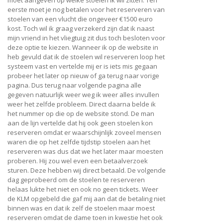
moet aangeven op welke stoelen ik wil zitten. Ten
eerste moet je nog betalen voor het reserveren van
stoelen van een vlucht die ongeveer €1500 euro
kost. Toch wil ik graag verzekerd zijn dat ik naast
mijn vriend in het vliegtuig zit dus toch besloten voor
deze optie te kiezen. Wanneer ik op de website in
heb gevuld dat ik de stoelen wil reserveren loop het
systeem vast en vertelde mij er is iets mis gegaan
probeer het later op nieuw of ga terug naar vorige
pagina. Dus terug naar volgende pagina alle
gegeven natuurlijk weer weg ik weer alles invullen
weer het zelfde probleem. Direct daarna belde ik
het nummer op die op de website stond. De man
aan de lijn vertelde dat hij ook geen stoelen kon
reserveren omdat er waarschijnlijk zoveel mensen
waren die op het zelfde tijdstip stoelen aan het
reserveren was dus dat we het later maar moesten
proberen. Hij zou wel even een betaalverzoek
sturen. Deze hebben wij direct betaald. De volgende
dag geprobeerd om de stoelen te reserveren
helaas lukte het niet en ook no geen tickets. Weer
de KLM opgebeld die gaf mij aan dat de betaling niet
binnen was en dat ik zelf de stoelen maar moest
reserveren omdat de dame toen in kwestie het ook