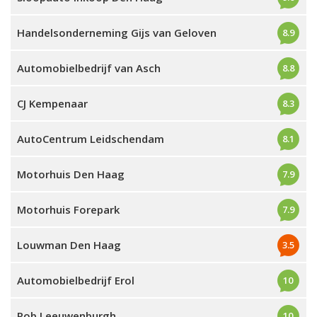
Handelsonderneming Gijs van Geloven
8.9
Automobielbedrijf van Asch
8.8
CJ Kempenaar
8.3
AutoCentrum Leidschendam
8.1
Motorhuis Den Haag
7.9
Motorhuis Forepark
7.9
Louwman Den Haag
3.5
Automobielbedrijf Erol
10
Rob Leeuwenburgh
10