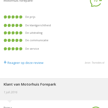
10
motorhuis forepark!
De prijs
De klantgerichtheid
De uitstraling
De communicatie
De service
+
Reageer op deze review
bron: Tevreden.nl
Klant van Motorhuis Forepark
1 juli 2016
Prima