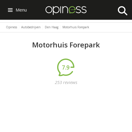
Menu
Opiness
Autobedrijven
Den Haag
Motorhuis Forepark
Motorhuis Forepark
7.9
253 reviews