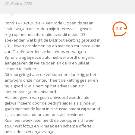
23 oktober 2020
Rond 17-10-2020 zie ik een rode Citroën ds staan
2.0
leuke wagen om te zien mijn interesse is gewekt .
Ik ga op het net informatie over dit model DS
zoekenden wat blijkt de Distributieketting gebruikt in
2011 levert problemen op en met een coulance aktie
van Citroën werden ze kosteloos vervangen .
Bij na vraag bij deze auto niet wel wordt dringend
aangegeven dit wel te doen en de in en uitlaat
schoon te maken .
Dit voorgelegd aan de verkoper en dan krijg je het
antwoord onze monteur heeft de ketting gezien en
hij is goed ik wijs hem op het advies van zijn
mededealer geen antwoord .
Het niet geven van geen antwoord woddrt later
gekwalificeerd door de bedrijfsleider als zijnde wij
gaan niet met de klant in discussie omdat wij haar of
zij als ambassadeur voor ons willen winnen.
Ruim een week later meldt de verkoper zich weer
stuur wat foto,s en ik maak een scherpe offerte ,
heb ik dus niet ongevraagd .