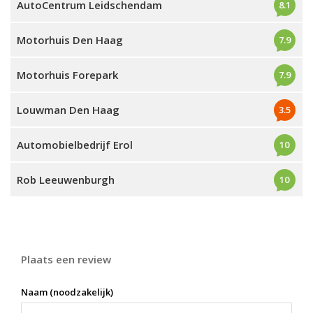
AutoCentrum Leidschendam
8.1
Motorhuis Den Haag
7.9
Motorhuis Forepark
7.9
Louwman Den Haag
3.5
Automobielbedrijf Erol
10
Rob Leeuwenburgh
10
Plaats een review
Naam (noodzakelijk)