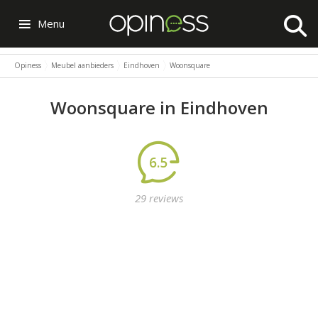
Menu
Opiness
Meubel aanbieders
Eindhoven
Woonsquare
Woonsquare in Eindhoven
6.5
29 reviews