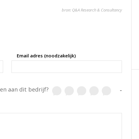
bron: Q&A Research & Consultancy
Email adres (noodzakelijk)
en aan dit bedrijf?
-