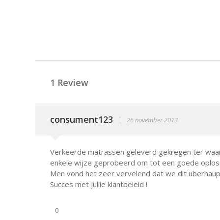
1 Review
consument123
|
26 november 2013
Verkeerde matrassen geleverd gekregen ter waar
enkele wijze geprobeerd om tot een goede oplos
Men vond het zeer vervelend dat we dit uberhau
Succes met jullie klantbeleid !
0