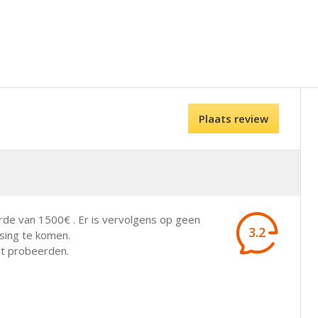
Plaats review
de van 1500€ . Er is vervolgens op geen
3.2
sing te komen.
pt probeerden.