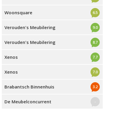
Woonsquare
6.5
Verouden's Meubilering
9.0
Verouden's Meubilering
8.7
Xenos
7.7
Xenos
7.0
Brabantsch Binnenhuis
3.2
De Meubelconcurrent
-