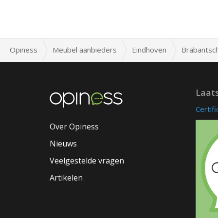
Opiness
Meubel aanbieders
Eindhoven
Brabantsch
Laat
Certif
Over Opiness
Nieuws
Veelgestelde vragen
Artikelen