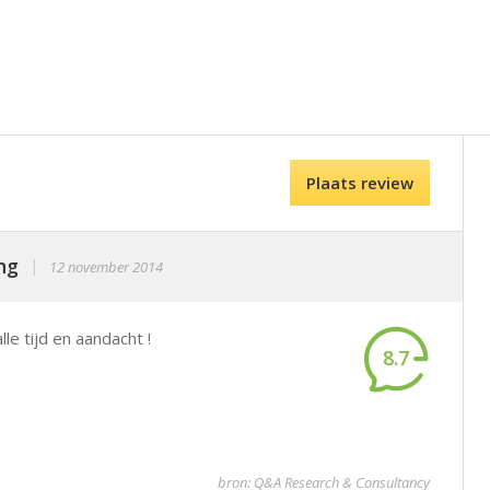
Plaats review
ng
|
12 november 2014
le tijd en aandacht !
8.7
bron: Q&A Research & Consultancy