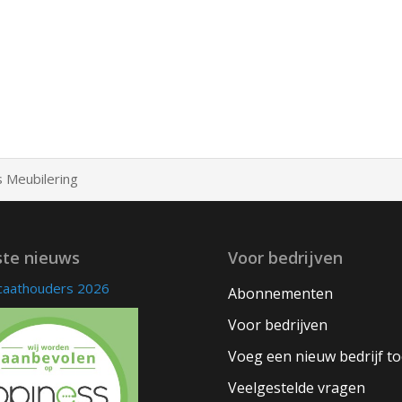
 Meubilering
ste nieuws
Voor bedrijven
icaathouders 2026
Abonnementen
Voor bedrijven
Voeg een nieuw bedrijf t
Veelgestelde vragen