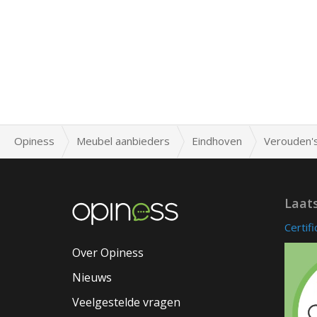
Opiness
Meubel aanbieders
Eindhoven
Verouden's
Laat
Certif
Over Opiness
Nieuws
Veelgestelde vragen