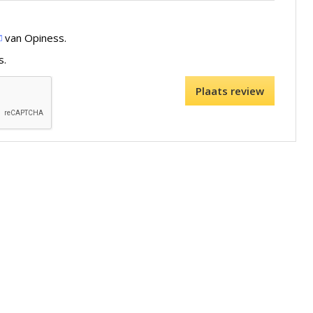
van Opiness.
s.