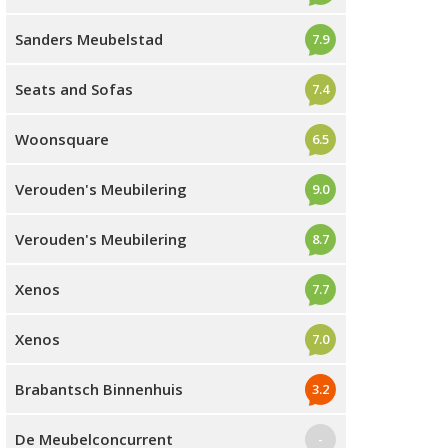
Sanders Meubelstad
7.9
Seats and Sofas
7.4
Woonsquare
6.5
Verouden's Meubilering
9.0
Verouden's Meubilering
8.7
Xenos
7.7
Xenos
7.0
Brabantsch Binnenhuis
3.2
De Meubelconcurrent
-