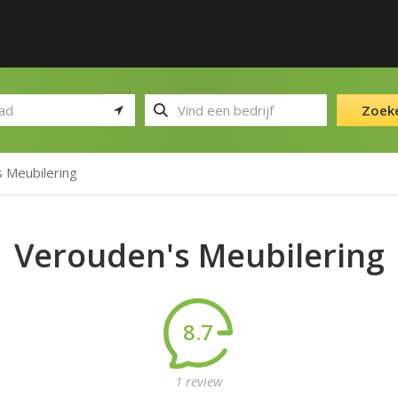
Zoek
 Meubilering
Verouden's Meubilering
8.7
1 review