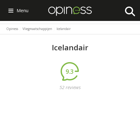
Menu
Opiness
Vliegmaatschappijen
Icelandair
Icelandair
9.3
52 reviews