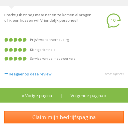
Prachtig ik zit nog maar net en ze komen al vragen
10
of ik een kussen wil! Vriendelijk personeel!
prijs/kwaliteit verhouding
klantgerichtheid
service van de medewerkers
+
Reageer op deze review
bron: Opiness
« Vorige pagina
|
Volgende pagina »
Claim mijn bedrijfspagina