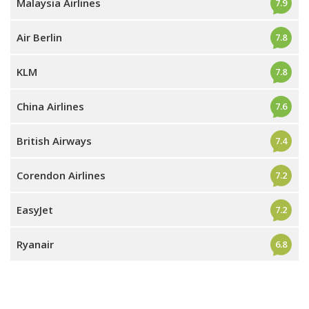
Malaysia Airlines
7.9
Air Berlin
7.8
KLM
7.8
China Airlines
7.6
British Airways
7.4
Corendon Airlines
7.2
EasyJet
7.2
Ryanair
6.8