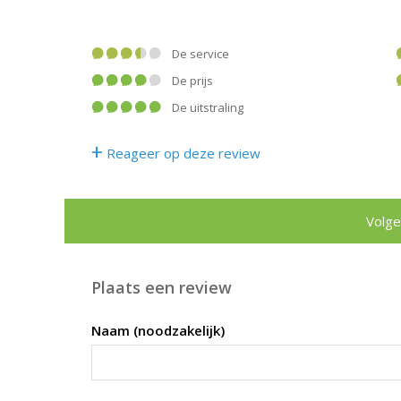
De service
De prijs
De uitstraling
+
Reageer op deze review
Volge
Plaats een review
Naam (noodzakelijk)