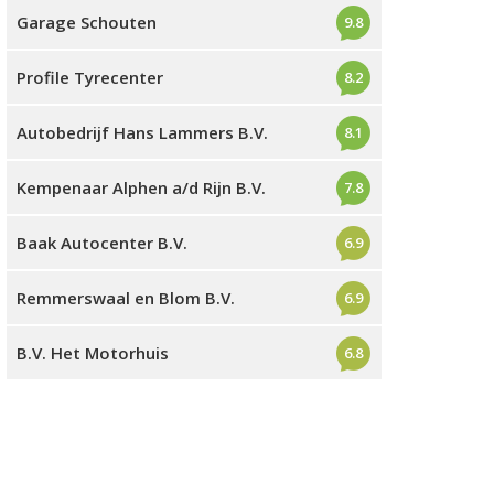
Garage Schouten
9.8
Profile Tyrecenter
8.2
Autobedrijf Hans Lammers B.V.
8.1
Kempenaar Alphen a/d Rijn B.V.
7.8
Baak Autocenter B.V.
6.9
Remmerswaal en Blom B.V.
6.9
B.V. Het Motorhuis
6.8