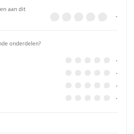
en aan dit
-
ende onderdelen?
-
-
-
-