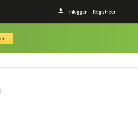
Inloggen
|
Registreer
en
n