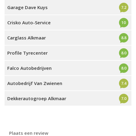
Garage Dave Kuys
7.2
Crisko Auto-Service
10
Carglass Alkmaar
8.8
Profile Tyrecenter
8.0
Falco Autobedrijven
8.0
Autobedrijf Van Zwienen
7.4
Dekkerautogroep Alkmaar
7.0
Plaats een review