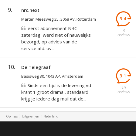
9.
nrc.next
3.4
Marten Meesweg 35, 3068 AV, Rotterdam
eerst abonnement NRC
6
zaterdag, werd niet of nauwelijks
reviews
bezorgd, op advies van de
service afd. ov...
10.
De Telegraaf
3.1
Basisweg 30, 1043 AP, Amsterdam
Sinds een tijd is de levering vd
10
krant 1 groot drama , standaard
reviews
krijg je iedere dag mail dat de...
Opiness
Uitgeverijen
Nederland