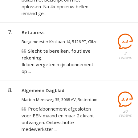
oplossen. Na 4x opnieuw bellen
iemand ge...
7.
Betapress
5.3
Burgemeester Krollaan 14, 5126 PT, Gilze
Slecht te bereiken, foutieve
2
rekening.
reviews
Ik ben vergeten mijn abonnement
op ...
8.
Algemeen Dagblad
3.9
Marten Meesweg 35, 3068 AV, Rotterdam
Proefabonnement afgesloten
20
voor EEN maand en maar 2x krant
reviews
ontvangen. Onbeschofte
medewerkster ...