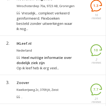
1.3
Winschoterdiep 70a, 9723 AB, Groningen
Vreselijk... compleet verkeerd
16
geïnformeerd. Flexboeken
reviews
besteld zonder uitwerkingen waar
ik nog...
2.
IKLeef.nl
10
Nederland
Heel nuttige informatie over
2
dodelijk ziek zijn
reviews
Op ik leef heb ik erg veel...
3.
Zoover
7.7
Kwekerijweg 2c, 3709 JA, Zeist
.
21
reviews