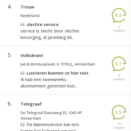
4.
Trouw
6.5
Nederland
slechte service
3
service is slecht door slechte
reviews
bezorging, al jarenlang lid...
5.
Volkskrant
5.7
Jacob Bontiusplaats 9, 1018 LL, Amsterdam
Luisteren kunnen ze hier niet
6
Ik had een tweeweeks-
reviews
abonnement genomen lout...
6.
Telegraaf
5.5
De Telegraaf Basisweg 30, 1043 AP,
Amsterdam
10
De klantenservice kan iets
reviews
buiten het belscript om niet