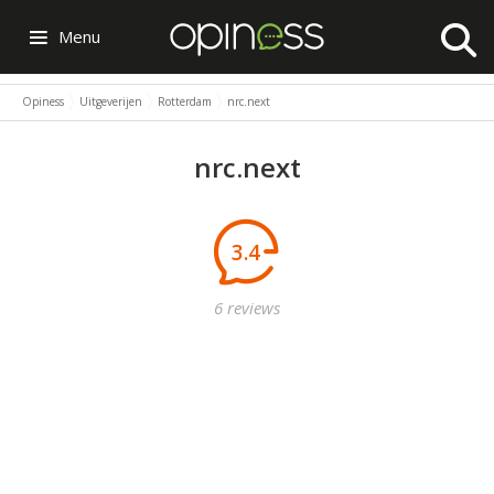
Menu
Opiness
Uitgeverijen
Rotterdam
nrc.next
nrc.next
3.4
6 reviews