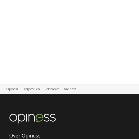
Opiness
Uitgeverijen
Rotterdam
nrc.next
Over Opiness