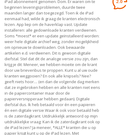
2.0
iPad abonnement genomen. Dom. Er waren om te
beginnen leveringsproblemen, duurde twee
maanden langer dan toegezegd. Toen ik de iPad
eenmaal had, wilde ik graag de kranten electronisch
lezen. App liep om de haverklap vast. Update
installeren: alle gedownloade kranten verdwenen.
Soms *moest* er een update geïnstalleerd worden:
weer hele digitale archief weg, zonder mogelijkheid
om opnieuw te downloaden. Ook bewaarde
artikelen e.d. verdwenen. Dit is gewoon digitale
diefstal. Stel dat dit de analoge versie zou zijn, dan
krijg je dit: Meneer, we hebben moeite om de krant
door uw brievenbus te proppen. Kunt u al uw oude
kranten weggooien? En ook alle knipsels? Nee?
geeft niets hoor.... (en dan de volgende dag merken
dat ze ingebroken hebben en alle kranten niet eens
in de papiercontainer maar door de
papierversnipperaar hebben gedaan). Digitale
diefstal dus. Ik heb betaald voor én een papieren
én een digitale versie Waar ik ook voor betaald heb
is de zaterdagkrant. Uitdrukkelijk antwoord op mijn
uitdrukkelijke vraag: Kan ik de zaterdagkrant ook op
de iPad lezen? Ja meneer, *ALLE* kranten die u op
papier krijgt kunt u op de iPad lezen. Met