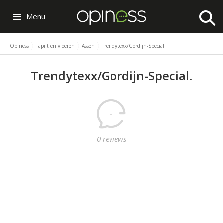
Menu
Opiness
Tapijt en vloeren
Assen
Trendytexx/Gordijn-Special.
Trendytexx/Gordijn-Special.
-
0 reviews