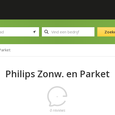
Zoek
Parket
Philips Zonw. en Parket
-
0 reviews