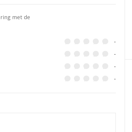
aring met de
-
-
-
-