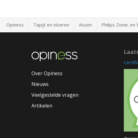
Opiness
Tapijt en vloeren
Assen
Philips Zonw. en 
Laat
Certif
Over Opiness
Nieuws
Veelgestelde vragen
Artikelen