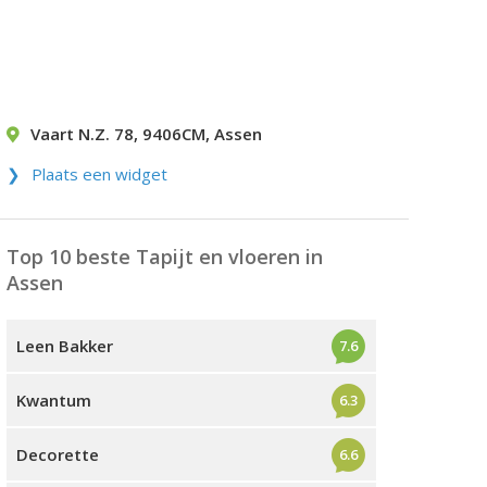
Vaart N.Z. 78
,
9406CM
,
Assen
Plaats een widget
Top 10 beste Tapijt en vloeren in
Assen
Leen Bakker
7.6
Kwantum
6.3
Decorette
6.6