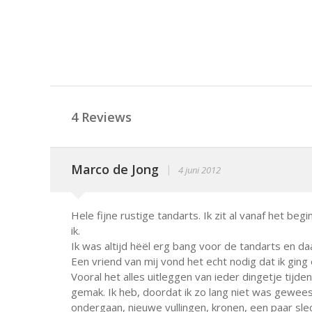
4 Reviews
Marco de Jong
|
4 juni 2012
Hele fijne rustige tandarts. Ik zit al vanaf het begi
ik.
Ik was altijd hëël erg bang voor de tandarts en da
Een vriend van mij vond het echt nodig dat ik ging
Vooral het alles uitleggen van ieder dingetje tijd
gemak. Ik heb, doordat ik zo lang niet was gewee
ondergaan, nieuwe vullingen, kronen, een paar sle