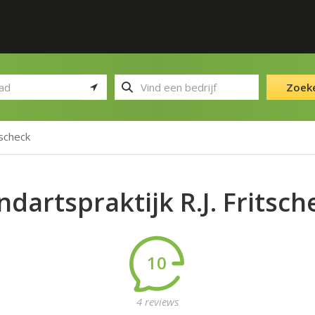
Zoek
tscheck
ndartspraktijk R.J. Fritsch
10
4 reviews