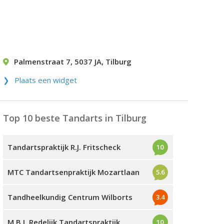
Palmenstraat 7
,
5037 JA
,
Tilburg
Plaats een widget
Top 10 beste Tandarts in Tilburg
Tandartspraktijk R.J. Fritscheck
10
MTC Tandartsenpraktijk Mozartlaan
5.6
Tandheelkundig Centrum Wilborts
3.4
M.B.J. Redelijk Tandartspraktijk
10