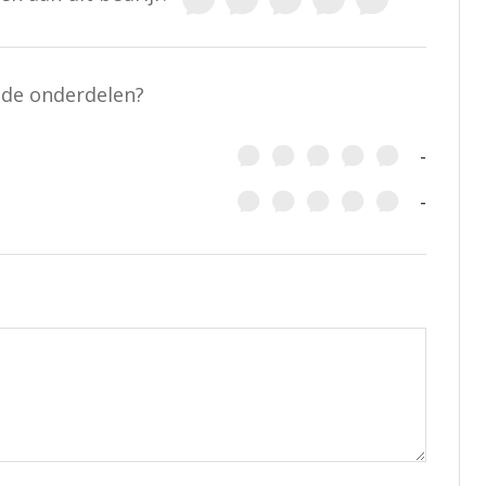
nde onderdelen?
-
-