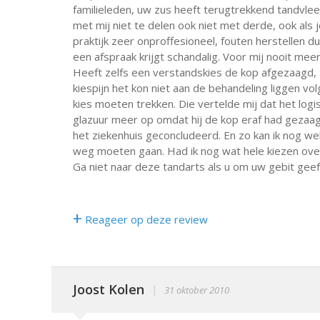
familieleden, uw zus heeft terugtrekkend tandvlees
met mij niet te delen ook niet met derde, ook als 
praktijk zeer onproffesioneel, fouten herstellen 
een afspraak krijgt schandalig. Voor mij nooit mee
Heeft zelfs een verstandskies de kop afgezaagd,
kiespijn het kon niet aan de behandeling liggen vo
kies moeten trekken. Die vertelde mij dat het logi
glazuur meer op omdat hij de kop eraf had gezaag
het ziekenhuis geconcludeerd. En zo kan ik nog wel
weg moeten gaan. Had ik nog wat hele kiezen ove
Ga niet naar deze tandarts als u om uw gebit geeft
+
Reageer op deze review
Joost Kolen
|
31 oktober 2010