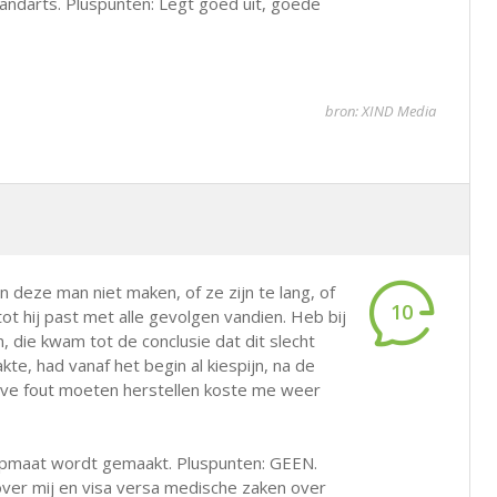
 tandarts. Pluspunten: Legt goed uit, goede
bron: XIND Media
n deze man niet maken, of ze zijn te lang, of
10
ot hij past met alle gevolgen vandien. Heb bij
 die kwam tot de conclusie dat dit slecht
te, had vanaf het begin al kiespijn, na de
ove fout moeten herstellen koste me weer
opmaat wordt gemaakt. Pluspunten: GEEN.
over mij en visa versa medische zaken over