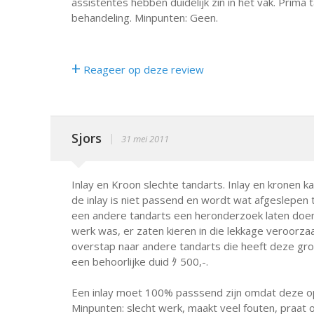
assistentes hebben duidelijk zin in het vak. Prima
behandeling. Minpunten: Geen.
+
Reageer op deze review
Sjors
|
31 mei 2011
Inlay en Kroon slechte tandarts. Inlay en kronen ka
de inlay is niet passend en wordt wat afgeslepen t
een andere tandarts een heronderzoek laten doen,
werk was, er zaten kieren in die lekkage veroorzaak
overstap naar andere tandarts die heeft deze gr
een behoorlijke duid ﾀ 500,-.
Een inlay moet 100% passsend zijn omdat deze 
Minpunten: slecht werk, maakt veel fouten, praat 