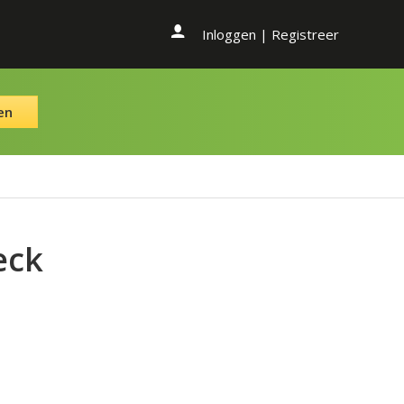
Inloggen
|
Registreer
en
eck