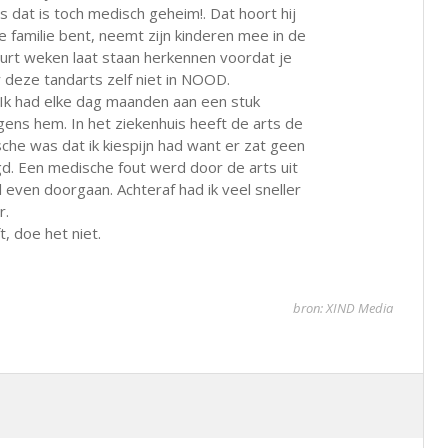
 dat is toch medisch geheim!. Dat hoort hij
je familie bent, neemt zijn kinderen mee in de
duurt weken laat staan herkennen voordat je
r deze tandarts zelf niet in NOOD.
 Ik had elke dag maanden aan een stuk
lgens hem. In het ziekenhuis heeft de arts de
sche was dat ik kiespijn had want er zat geen
d. Een medische fout werd door de arts uit
 even doorgaan. Achteraf had ik veel sneller
r.
, doe het niet.
bron: XIND Media