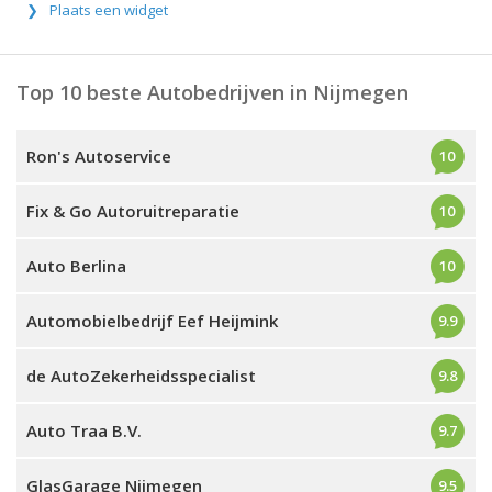
Plaats een widget
Top 10 beste Autobedrijven in Nijmegen
Ron's Autoservice
10
Fix & Go Autoruitreparatie
10
Auto Berlina
10
Automobielbedrijf Eef Heijmink
9.9
de AutoZekerheidsspecialist
9.8
Auto Traa B.V.
9.7
GlasGarage Nijmegen
9.5