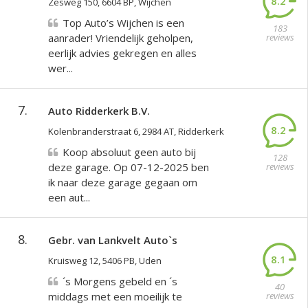
8.2
Zesweg 150, 6604 BP, Wijchen
Top Auto’s Wijchen is een
183
aanrader! Vriendelijk geholpen,
reviews
eerlijk advies gekregen en alles
wer...
7.
Auto Ridderkerk B.V.
8.2
Kolenbranderstraat 6, 2984 AT, Ridderkerk
Koop absoluut geen auto bij
128
deze garage. Op 07-12-2025 ben
reviews
ik naar deze garage gegaan om
een aut...
8.
Gebr. van Lankvelt Auto`s
8.1
Kruisweg 12, 5406 PB, Uden
´s Morgens gebeld en ´s
40
middags met een moeilijk te
reviews