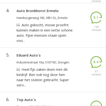
reviews
4.
Auto Bronkhorst Ermelo
9.1
Hamburgerweg 183, 3851 EL, Ermelo
Auto gekocht, mooie proefrit
149
kunnen maken in een nette schone
reviews
auto. Fijne mensen staan open
voo...
5.
Eduard Auto's
8.4
Industriestraat 10a, 5107 NC, Dongen
Heel fijn zaken doen met dit
41
bedrijf. Ben ook nog door hen
reviews
naar het station gebracht. Super
serv...
6.
Top Auto`s