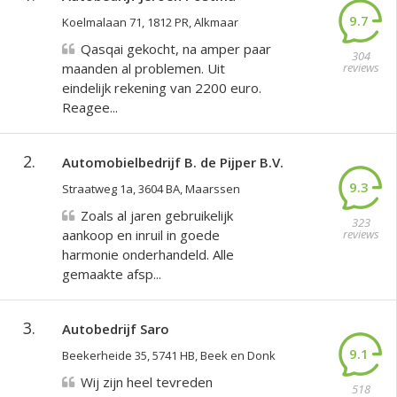
9.7
Koelmalaan 71, 1812 PR, Alkmaar
Qasqai gekocht, na amper paar
304
maanden al problemen. Uit
reviews
eindelijk rekening van 2200 euro.
Reagee...
2.
Automobielbedrijf B. de Pijper B.V.
9.3
Straatweg 1a, 3604 BA, Maarssen
Zoals al jaren gebruikelijk
323
aankoop en inruil in goede
reviews
harmonie onderhandeld. Alle
gemaakte afsp...
3.
Autobedrijf Saro
9.1
Beekerheide 35, 5741 HB, Beek en Donk
Wij zijn heel tevreden
518