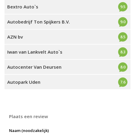
Bextro Auto`s
9.5
Autobedrijf Ton Spijkers B.V.
9.0
AZN bv
8.5
Iwan van Lankvelt Auto`s
8.3
Autocenter Van Deursen
8.0
Autopark Uden
7.6
Plaats een review
Naam (noodzakelijk)