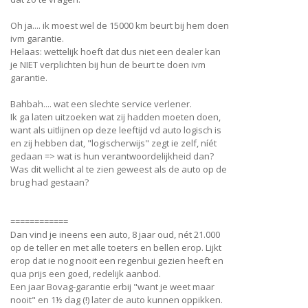
Oh ja.... ik moest wel de 15000 km beurt bij hem doen
ivm garantie.
Helaas: wettelijk hoeft dat dus niet een dealer kan
je NIET verplichten bij hun de beurt te doen ivm
garantie.
Bahbah.... wat een slechte service verlener.
Ik ga laten uitzoeken wat zij hadden moeten doen,
want als uitlijnen op deze leeftijd vd auto logisch is
en zij hebben dat, "logischerwijs" zegt ie zelf, níét
gedaan => wat is hun verantwoordelijkheid dan?
Was dit wellicht al te zien geweest als de auto op de
brug had gestaan?
============
Dan vind je ineens een auto, 8 jaar oud, nét 21.000
op de teller en met alle toeters en bellen erop. Lijkt
erop dat ie nog nooit een regenbui gezien heeft en
qua prijs een goed, redelijk aanbod.
Een jaar Bovag-garantie erbij "want je weet maar
nooit" en 1½ dag (!) later de auto kunnen oppikken.