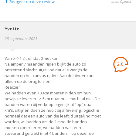
+
Reageer op deze review
bron: Opiness
Yvette
25 september 2025
Van 5=>1 ☆, omdat 0 niet kan!
2.0
Na amper 7 maanden rijden blijkt de auto zó
ontzettend slecht uitgelijnd dat alle vier (!!) de
banden op het canvas rijden. Aan de binnenkant,
alleen op de brug te zien.
Reactie?
We hadden even 100km moeten rijden om hun
bewijs te leveren => 5km naar huis mocht al niet. De
banden waren bij verkoop eigenlijk al "op" qua
km's, uitlijnen doen ze nooit bij aflevering, logisch &
normaal dat een auto van die leeftijd uitgelijnd moet
worden, wij hadden om de 2 mnd de banden
moeten controleren, we hadden vast een
stoeprand geraakt (met 4 banden.... op dezelfde