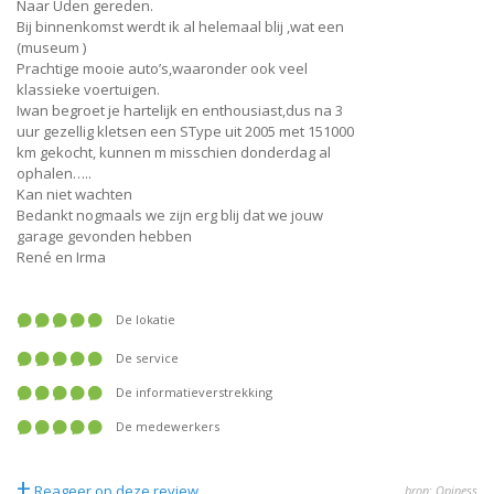
Naar Uden gereden.
Bij binnenkomst werdt ik al helemaal blij ,wat een
(museum )
Prachtige mooie auto’s,waaronder ook veel
klassieke voertuigen.
Iwan begroet je hartelijk en enthousiast,dus na 3
uur gezellig kletsen een SType uit 2005 met 151000
km gekocht, kunnen m misschien donderdag al
ophalen…..
Kan niet wachten
Bedankt nogmaals we zijn erg blij dat we jouw
garage gevonden hebben
René en Irma
De lokatie
De service
De informatieverstrekking
De medewerkers
+
Reageer op deze review
bron: Opiness