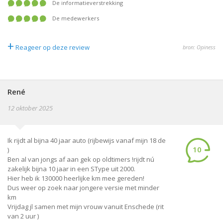
De informatieverstrekking
De medewerkers
+
Reageer op deze review
bron: Opiness
René
12 oktober 2025
Ik rijdt al bijna 40 jaar auto (rijbewijs vanaf mijn 18 de
10
)
Ben al van jongs af aan gek op oldtimers !rijdt nú
zakelijk bijna 10 jaar in een SType uit 2000.
Hier heb ik 130000 heerlijke km mee gereden!
Dus weer op zoek naar jongere versie met minder
km
Vrijdag jl samen met mijn vrouw vanuit Enschede (rit
van 2 uur )