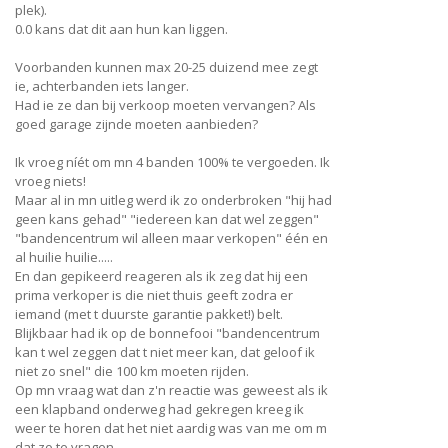
plek).
0.0 kans dat dit aan hun kan liggen.
Voorbanden kunnen max 20-25 duizend mee zegt
ie, achterbanden iets langer.
Had ie ze dan bij verkoop moeten vervangen? Als
goed garage zijnde moeten aanbieden?
Ik vroeg níét om mn 4 banden 100% te vergoeden. Ik
vroeg niets!
Maar al in mn uitleg werd ik zo onderbroken "hij had
geen kans gehad" "iedereen kan dat wel zeggen"
"bandencentrum wil alleen maar verkopen" één en
al huilie huilie.....
En dan gepikeerd reageren als ik zeg dat hij een
prima verkoper is die niet thuis geeft zodra er
iemand (met t duurste garantie pakket!) belt.
Blijkbaar had ik op de bonnefooi "bandencentrum
kan t wel zeggen dat t niet meer kan, dat geloof ik
niet zo snel" die 100 km moeten rijden.
Op mn vraag wat dan z'n reactie was geweest als ik
een klapband onderweg had gekregen kreeg ik
weer te horen dat het niet aardig was van me om m
dat zo te vragen.