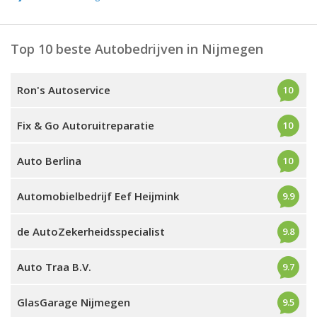
Top 10 beste Autobedrijven in Nijmegen
Ron's Autoservice
10
Fix & Go Autoruitreparatie
10
Auto Berlina
10
Automobielbedrijf Eef Heijmink
9.9
de AutoZekerheidsspecialist
9.8
Auto Traa B.V.
9.7
GlasGarage Nijmegen
9.5