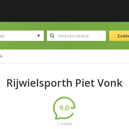
Zoek
nk
Rijwielsporth Piet Vonk
9.0
1 review