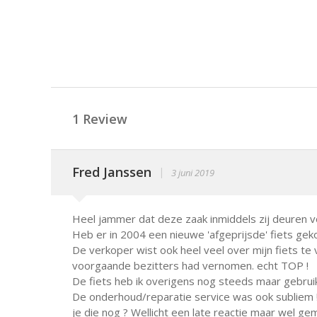
1 Review
Fred Janssen
|
3 juni 2019
Heel jammer dat deze zaak inmiddels zij deuren 
Heb er in 2004 een nieuwe 'afgeprijsde' fiets geko
De verkoper wist ook heel veel over mijn fiets te v
voorgaande bezitters had vernomen. echt TOP !
De fiets heb ik overigens nog steeds maar gebruik
De onderhoud/reparatie service was ook subliem 
je die nog ? Wellicht een late reactie maar wel g