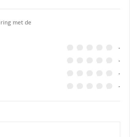
aring met de
-
-
-
-