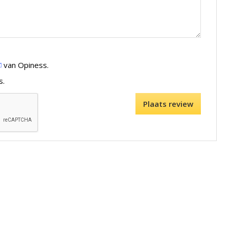
van Opiness.
s.