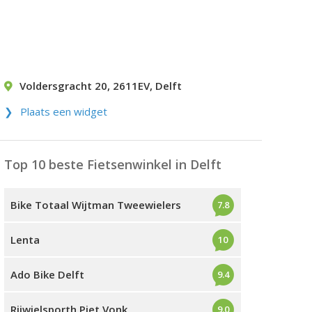
Voldersgracht 20
,
2611EV
,
Delft
Plaats een widget
Top 10 beste Fietsenwinkel in Delft
Bike Totaal Wijtman Tweewielers
7.8
Lenta
10
Ado Bike Delft
9.4
Rijwielsporth Piet Vonk
9.0