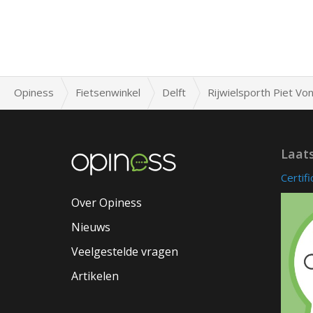
Opiness
Fietsenwinkel
Delft
Rijwielsporth Piet Vo
Laat
Certif
Over Opiness
Nieuws
Veelgestelde vragen
Artikelen