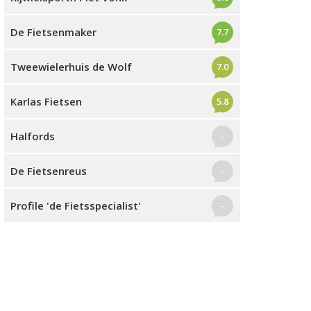
De Fietsenmaker
7.7
Tweewielerhuis de Wolf
7.0
Karlas Fietsen
5.8
Halfords
-
De Fietsenreus
-
Profile 'de Fietsspecialist'
-