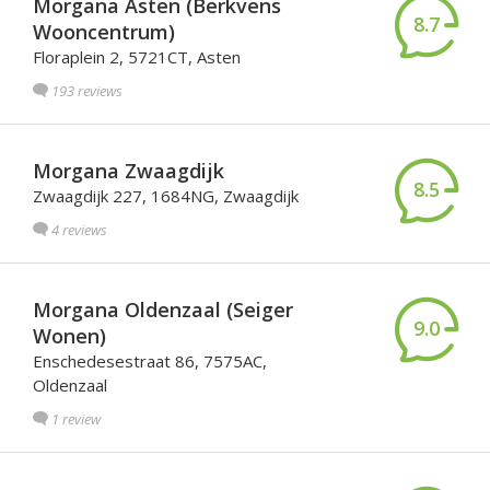
Morgana Asten (Berkvens
8.7
Wooncentrum)
Floraplein 2, 5721CT, Asten
193 reviews
Morgana Zwaagdijk
8.5
Zwaagdijk 227, 1684NG, Zwaagdijk
4 reviews
Morgana Oldenzaal (Seiger
9.0
Wonen)
Enschedesestraat 86, 7575AC,
Oldenzaal
1 review