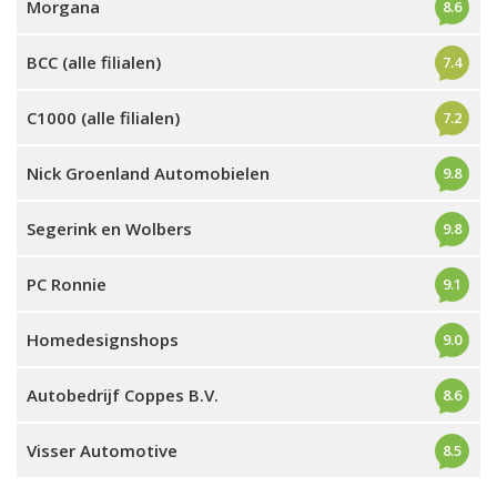
Morgana
8.6
BCC (alle filialen)
7.4
C1000 (alle filialen)
7.2
Nick Groenland Automobielen
9.8
Segerink en Wolbers
9.8
PC Ronnie
9.1
Homedesignshops
9.0
Autobedrijf Coppes B.V.
8.6
Visser Automotive
8.5