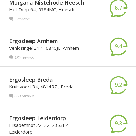
Morgana Nistelrode Heesch
8.7
Het Dorp 64, 5384MC, Heesch
2 reviews
Ergosleep Arnhem
9.4
Venlosingel 21 1, 6845JL, Arnhem
485 reviews
Ergosleep Breda
9.2
Kruisvoort 34, 4814RZ , Breda
660 reviews
Ergosleep Leiderdorp
9.3
Elisabethhof 22, 22, 2353EZ ,
Leiderdorp