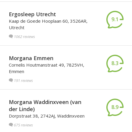
Ergosleep Utrecht
9.1
Kaap de Goede Hooplaan 60, 3526AR,
Utrecht
1062 reviews
Morgana Emmen
8.3
Cornelis Houtmanstraat 49, 7825VH,
Emmen
191 reviews
Morgana Waddinxveen (van
8.9
der Linde)
Dorpstraat 38, 2742AJ, Waddinxveen
675 reviews