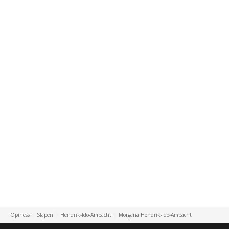
Opiness
Slapen
Hendrik-Ido-Ambacht
Morgana Hendrik-Ido-Ambacht