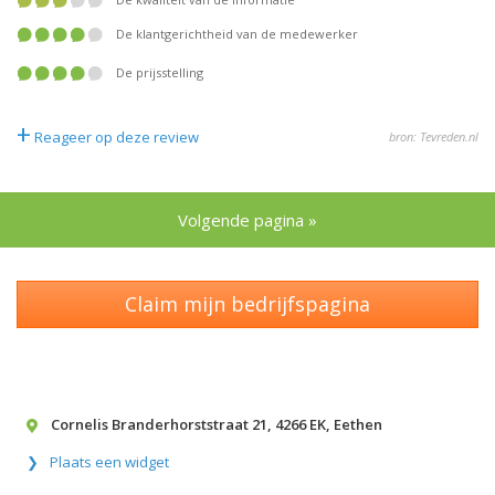
De klantgerichtheid van de medewerker
De prijsstelling
+
Reageer op deze review
bron: Tevreden.nl
Volgende pagina »
Claim mijn bedrijfspagina
Cornelis Branderhorststraat 21
,
4266 EK
,
Eethen
Plaats een widget