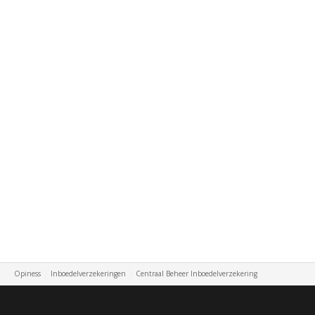
Opiness
Inboedelverzekeringen
Centraal Beheer Inboedelverzekering