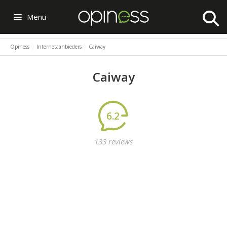
Menu
Opiness
Internetaanbieders
Caiway
Caiway
6.2
133 reviews