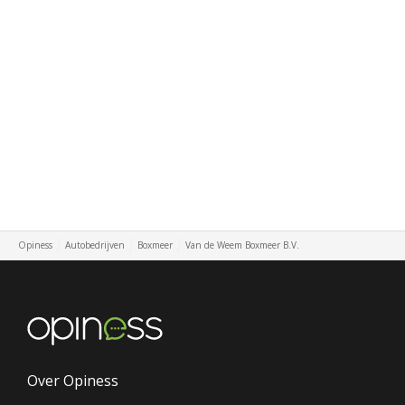
Opiness
Autobedrijven
Boxmeer
Van de Weem Boxmeer B.V.
Over Opiness