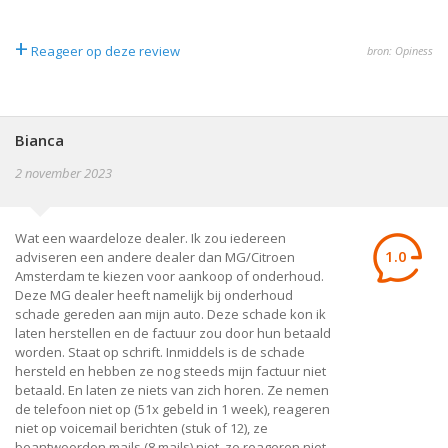
+
Reageer op deze review
bron: Opiness
Bianca
2 november 2023
Wat een waardeloze dealer. Ik zou iedereen
1.0
adviseren een andere dealer dan MG/Citroen
Amsterdam te kiezen voor aankoop of onderhoud.
Deze MG dealer heeft namelijk bij onderhoud
schade gereden aan mijn auto. Deze schade kon ik
laten herstellen en de factuur zou door hun betaald
worden. Staat op schrift. Inmiddels is de schade
hersteld en hebben ze nog steeds mijn factuur niet
betaald. En laten ze niets van zich horen. Ze nemen
de telefoon niet op (51x gebeld in 1 week), reageren
niet op voicemail berichten (stuk of 12), ze
beantwoorden mails (8 mails) niet, ze reageren niet