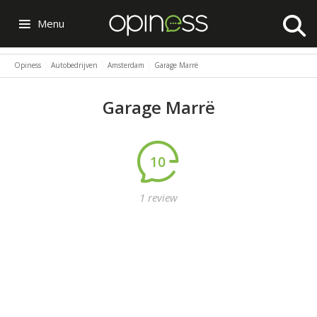
Menu
Opiness
Autobedrijven
Amsterdam
Garage Marrë
Garage Marrë
10
1 review