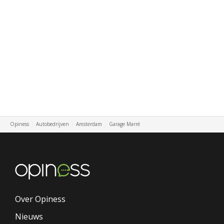
Opiness
Autobedrijven
Amsterdam
Garage Marrë
Over Opiness
Nieuws