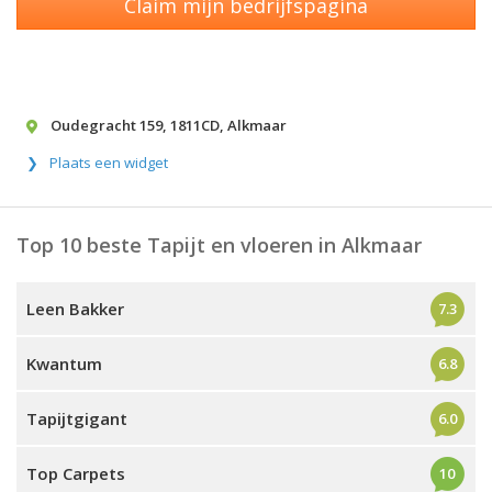
Claim mijn bedrijfspagina
Oudegracht 159
,
1811CD
,
Alkmaar
Plaats een widget
Top 10 beste Tapijt en vloeren in Alkmaar
Leen Bakker
7.3
Kwantum
6.8
Tapijtgigant
6.0
Top Carpets
10