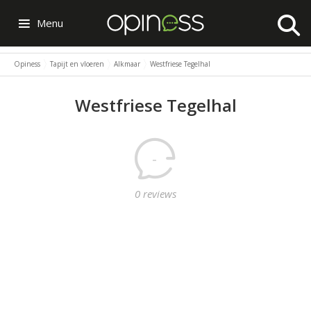
Menu
Opiness
Tapijt en vloeren
Alkmaar
Westfriese Tegelhal
Westfriese Tegelhal
-
0 reviews