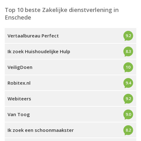
Top 10 beste Zakelijke dienstverlening in
Enschede
Vertaalbureau Perfect
9.2
Ik zoek Huishoudelijke Hulp
8.3
VeiligDoen
10
Robitex.nl
9.4
Webiteers
9.2
Van Toog
9.0
Ik zoek een schoonmaakster
8.2