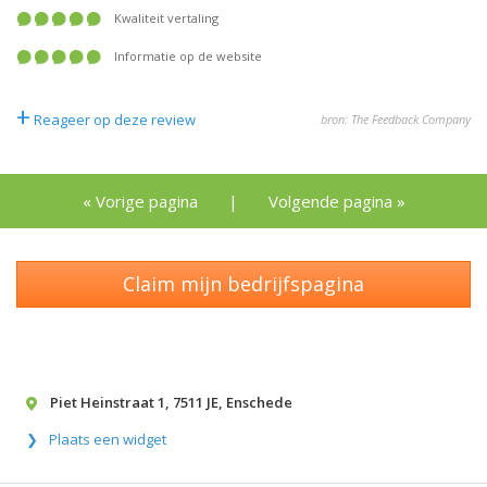
Kwaliteit vertaling
Informatie op de website
+
Reageer op deze review
bron: The Feedback Company
« Vorige pagina
|
Volgende pagina »
Claim mijn bedrijfspagina
Piet Heinstraat 1
,
7511 JE
,
Enschede
Plaats een widget