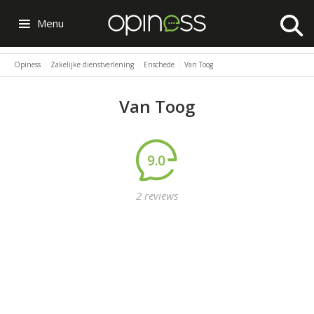
Menu
Opiness
Zakelijke dienstverlening
Enschede
Van Toog
Van Toog
9.0
2 reviews