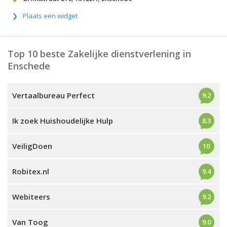
Plaats een widget
Top 10 beste Zakelijke dienstverlening in
Enschede
Vertaalbureau Perfect
9.2
Ik zoek Huishoudelijke Hulp
8.3
VeiligDoen
10
Robitex.nl
9.4
Webiteers
9.2
Van Toog
9.0