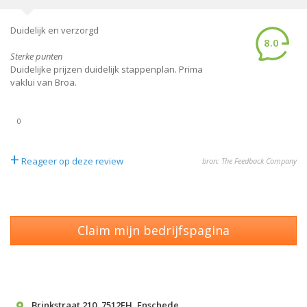
Duidelijk en verzorgd
8.0
Sterke punten
Duidelijke prijzen duidelijk stappenplan. Prima
vaklui van Broa.
0
+
Reageer op deze review
bron: The Feedback Company
Claim mijn bedrijfspagina
Brinkstraat 210
,
7512EH
,
Enschede