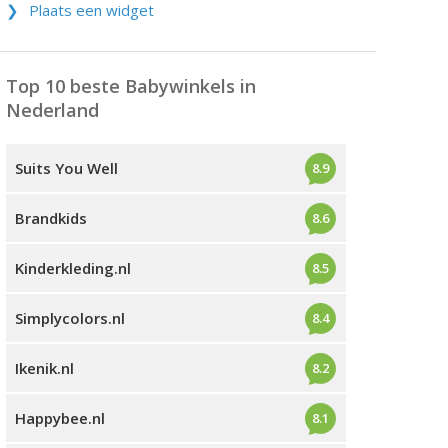
Plaats een widget
Top 10 beste Babywinkels in
Nederland
Suits You Well
8.9
Brandkids
8.6
Kinderkleding.nl
8.5
Simplycolors.nl
8.4
Ikenik.nl
8.2
Happybee.nl
8.1