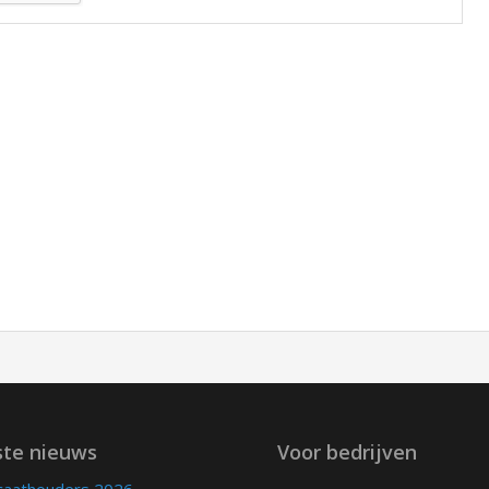
ste nieuws
Voor bedrijven
icaathouders 2026