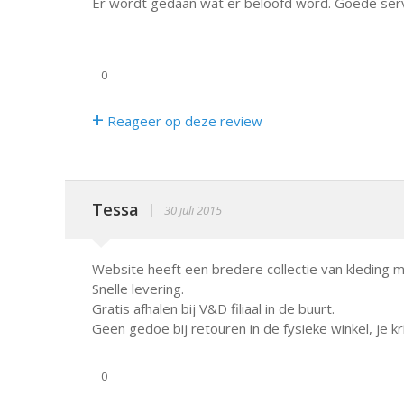
Er wordt gedaan wat er beloofd word. Goede ser
0
+
Reageer op deze review
Tessa
|
30 juli 2015
Website heeft een bredere collectie van kleding m
Snelle levering.
Gratis afhalen bij V&D filiaal in de buurt.
Geen gedoe bij retouren in de fysieke winkel, je k
0