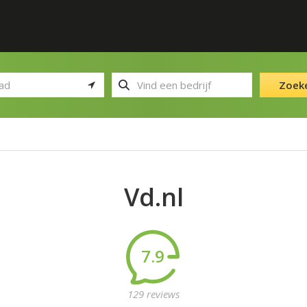
Zoek
Vd.nl
7.9
129 reviews