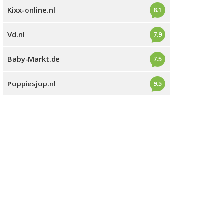
Kixx-online.nl
8.1
Vd.nl
7.9
Baby-Markt.de
7.5
Poppiesjop.nl
9.5