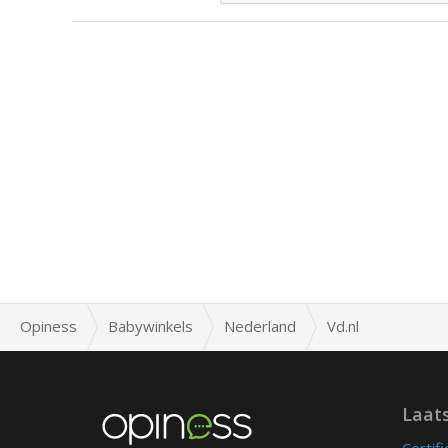
Opiness
Babywinkels
Nederland
Vd.nl
Laat
Certif