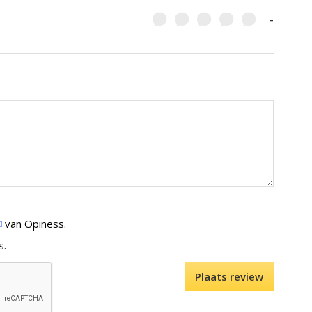
-
van Opiness.
s.